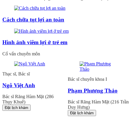
Cách chữa tụt lợi an toàn
Hình ảnh viêm lợi ở trẻ em
Cố vấn chuyên môn
Thạc sĩ, Bác sĩ
Bác sĩ chuyên khoa I
Ngô Việt Anh
Phạm Phương Thảo
Bác sĩ Răng Hàm Mặt (286
Thụy Khuê)
Bác sĩ Răng Hàm Mặt (216 Trần
Duy Hưng)
Đặt lịch khám
Đặt lịch khám