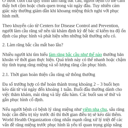
Ở bước cuối của quy trình làm răng bắc cầu, người bệnh có thể cảm
thấy hơi cộm hoặc chưa quen trong vài ngày đầu. Tuy nhiên cảm
giác này thường giảm dần khi khoang miệng thích nghi với phục
hình mới.
Theo khuyến cáo từ Centers for Disease Control and Prevention,
người làm cầu răng sứ nên tái khám định kỳ để bác sĩ kiểm tra độ ổn
định của phục hình và phát hiện sớm những bất thường nếu có.
2. Làm răng bắc cầu mất bao lâu?
Nhiều người khi tìm hiểu
làm răng bắc cầu như thế nào
thường băn
khoăn về thời gian thực hiện. Quá trình này có thể nhanh hoặc chậm
tùy tình trạng răng miệng và số lượng răng cần phục hình.
2.1. Thời gian hoàn thiện cầu răng sứ thông thường
Đa số trường hợp có thể hoàn thành trong khoảng 2 – 3 buổi hẹn
kéo dài từ vài ngày đến khoảng 1 tuần. Buổi đầu thường dành cho
việc thăm khám, mài răng và lấy dấu hàm. Các buổi sau sẽ thử và
gắn phục hình cố định.
Nếu người bệnh có bệnh lý răng miệng như
viêm nha chu
, sâu răng
hoặc cần điều trị tủy trước đó thì thời gian điều trị sẽ kéo dài thêm.
World Health Organization cũng nhấn mạnh rằng xử lý triệt để các
vấn đề răng miệng trước phục hình là yếu tố quan trọng giúp nâng