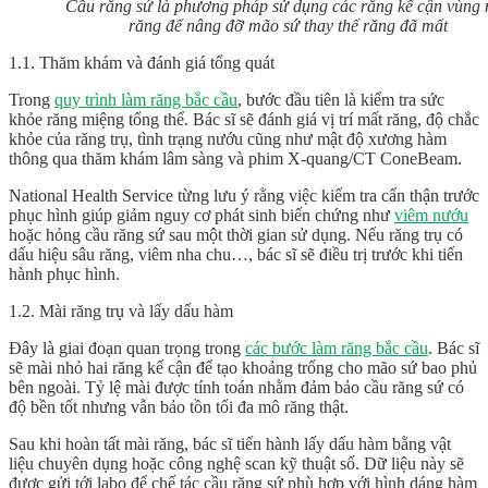
Cầu răng sứ là phương pháp sử dụng các răng kế cận vùng 
răng để nâng đỡ mão sứ thay thế răng đã mất
1.1. Thăm khám và đánh giá tổng quát
Trong
quy trình làm răng bắc cầu
, bước đầu tiên là kiểm tra sức
khỏe răng miệng tổng thể. Bác sĩ sẽ đánh giá vị trí mất răng, độ chắc
khỏe của răng trụ, tình trạng nướu cũng như mật độ xương hàm
thông qua thăm khám lâm sàng và phim X-quang/CT ConeBeam.
National Health Service từng lưu ý rằng việc kiểm tra cẩn thận trước
phục hình giúp giảm nguy cơ phát sinh biến chứng như
viêm nướu
hoặc hỏng cầu răng sứ sau một thời gian sử dụng. Nếu răng trụ có
dấu hiệu sâu răng, viêm nha chu…, bác sĩ sẽ điều trị trước khi tiến
hành phục hình.
1.2. Mài răng trụ và lấy dấu hàm
Đây là giai đoạn quan trọng trong
các bước làm răng bắc cầu
. Bác sĩ
sẽ mài nhỏ hai răng kế cận để tạo khoảng trống cho mão sứ bao phủ
bên ngoài. Tỷ lệ mài được tính toán nhằm đảm bảo cầu răng sứ có
độ bền tốt nhưng vẫn bảo tồn tối đa mô răng thật.
Sau khi hoàn tất mài răng, bác sĩ tiến hành lấy dấu hàm bằng vật
liệu chuyên dụng hoặc công nghệ scan kỹ thuật số. Dữ liệu này sẽ
được gửi tới labo để chế tác cầu răng sứ phù hợp với hình dáng hàm