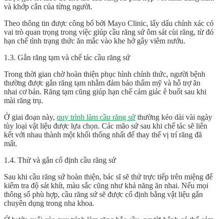
và khớp cắn của từng người.
Theo thông tin được công bố bởi Mayo Clinic, lấy dấu chính xác có
vai trò quan trọng trong việc giúp cầu răng sứ ôm sát cùi răng, từ đó
hạn chế tình trạng thức ăn mắc vào khe hở gây viêm nướu.
1.3. Gắn răng tạm và chế tác cầu răng sứ
Trong thời gian chờ hoàn thiện phục hình chính thức, người bệnh
thường được gắn răng tạm nhằm đảm bảo thẩm mỹ và hỗ trợ ăn
nhai cơ bản. Răng tạm cũng giúp hạn chế cảm giác ê buốt sau khi
mài răng trụ.
Ở giai đoạn này,
quy trình làm cầu răng sứ
thường kéo dài vài ngày
tùy loại vật liệu được lựa chọn. Các mão sứ sau khi chế tác sẽ liên
kết với nhau thành một khối thống nhất để thay thế vị trí răng đã
mất.
1.4. Thử và gắn cố định cầu răng sứ
Sau khi cầu răng sứ hoàn thiện, bác sĩ sẽ thử trực tiếp trên miệng để
kiểm tra độ sát khít, màu sắc cũng như khả năng ăn nhai. Nếu mọi
thông số phù hợp, cầu răng sứ sẽ được cố định bằng vật liệu gắn
chuyên dụng trong nha khoa.