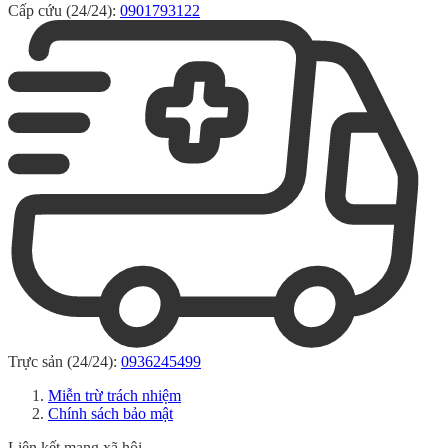
Cấp cứu (24/24):
0901793122
Trực sản (24/24):
0936245499
Miễn trừ trách nhiệm
Chính sách bảo mật
Liên kết mạng xã hội