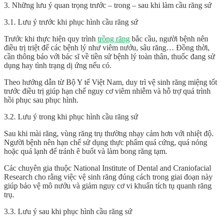
3. Những lưu ý quan trọng trước – trong – sau khi làm cầu răng sứ
3.1. Lưu ý trước khi phục hình cầu răng sứ
Trước khi thực hiện quy trình
trồng răng
bắc cầu, người bệnh nên
điều trị triệt để các bệnh lý như viêm nướu, sâu răng… Đồng thời,
cần thông báo với bác sĩ về tiền sử bệnh lý toàn thân, thuốc đang sử
dụng hay tình trạng dị ứng nếu có.
Theo hướng dẫn từ Bộ Y tế Việt Nam, duy trì vệ sinh răng miệng tốt
trước điều trị giúp hạn chế nguy cơ viêm nhiễm và hỗ trợ quá trình
hồi phục sau phục hình.
3.2. Lưu ý trong khi phục hình cầu răng sứ
Sau khi mài răng, vùng răng trụ thường nhạy cảm hơn với nhiệt độ.
Người bệnh nên hạn chế sử dụng thực phẩm quá cứng, quá nóng
hoặc quá lạnh để tránh ê buốt và làm bong răng tạm.
Các chuyên gia thuộc National Institute of Dental and Craniofacial
Research cho rằng việc vệ sinh răng đúng cách trong giai đoạn này
giúp bảo vệ mô nướu và giảm nguy cơ vi khuẩn tích tụ quanh răng
trụ.
3.3. Lưu ý sau khi phục hình cầu răng sứ