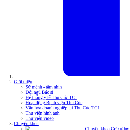
Giới thiệu
Sứ mệnh - tầm nhìn
Đội ngũ Bác sĩ
Hệ thống y tế Thu Cúc TCI
Hoạt động Bệnh viện Thu Cúc
Văn hóa doanh nghiệp tại Thu Cúc TCI
Thư viện hình ảnh
Thư viện video
Chuyên khoa
Chuyên khoa Cơ xương