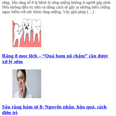
răng. Sâu răng số 8 là bệnh lý răng miệng không ít người gặp phải.
Nếu không điều trị sớm và đúng cách sẽ gây ra những biến chứng
nguy hiểm với sức khỏe răng miệng. Vậy giải pháp […]
Răng 8 mọc lệch – “Quả bom nổ chậm” cần được
xử lý sớm
Sâu răng hàm số 8: Nguyên nhân, hậu quả, cách
điều trị