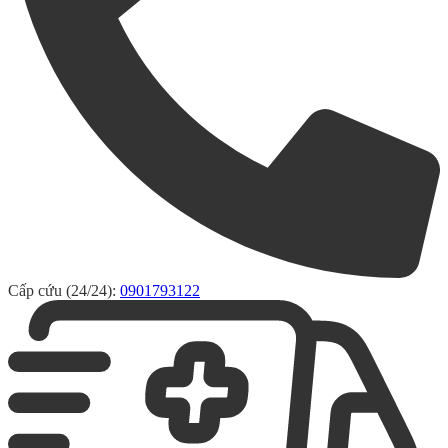
Cấp cứu (24/24):
0901793122