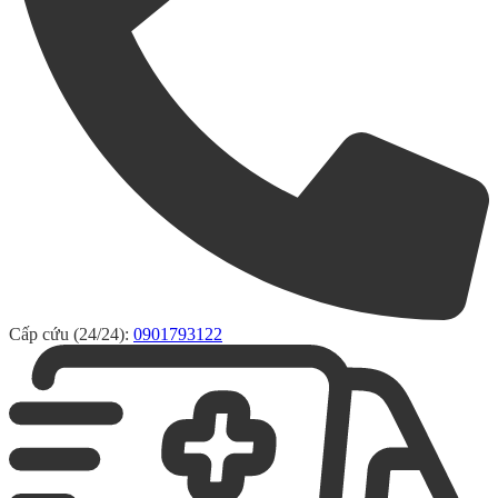
Cấp cứu (24/24):
0901793122