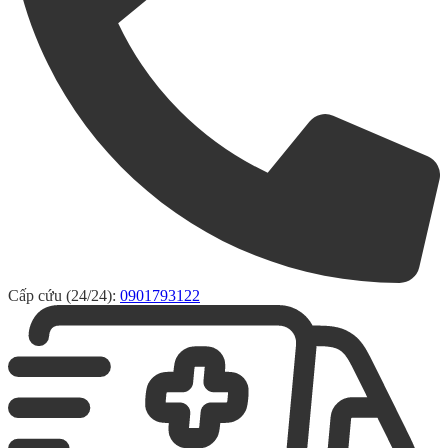
Cấp cứu (24/24):
0901793122