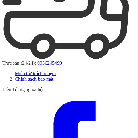
Trực sản (24/24):
0936245499
Miễn trừ trách nhiệm
Chính sách bảo mật
Liên kết mạng xã hội