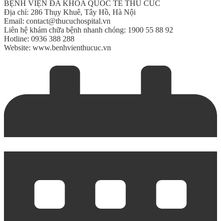
BỆNH VIỆN ĐA KHOA QUỐC TẾ THU CÚC
Địa chỉ: 286 Thụy Khuê, Tây Hồ, Hà Nội
Email:
contact@thucuchospital.vn
Liên hệ khám chữa bệnh nhanh chóng: 1900 55 88 92
Hotline: 0936 388 288
Website:
www.benhvienthucuc.vn