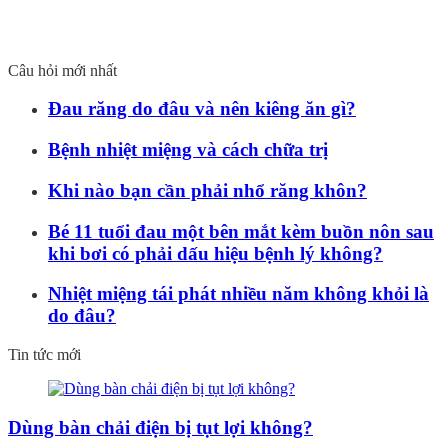
Câu hỏi mới nhất
Đau răng do đâu và nên kiêng ăn gì?
Bệnh nhiệt miệng và cách chữa trị
Khi nào bạn cần phải nhổ răng khôn?
Bé 11 tuổi đau một bên mắt kèm buồn nôn sau
khi bơi có phải dấu hiệu bệnh lý không?
Nhiệt miệng tái phát nhiều năm không khỏi là
do đâu?
Tin tức mới
Dùng bàn chải điện bị tụt lợi không?