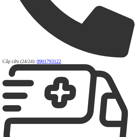
Cấp cứu (24/24):
0901793122