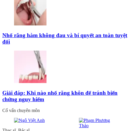
Nhổ răng hàm không đau và bí quyết an toàn tuyệt
đối
Giải đáp: Khi nào nhổ răng khôn để tránh biến
chứng nguy hiểm
Cố vấn chuyên môn
Thạc sĩ, Bác sĩ