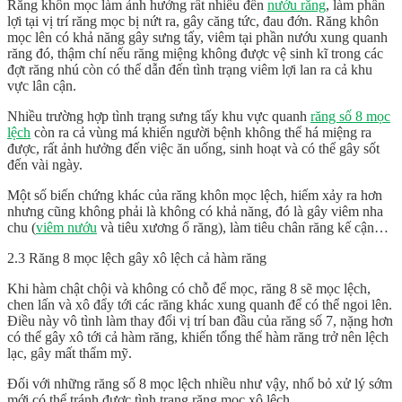
Răng khôn mọc làm ảnh hưởng rất nhiều đến
nướu răng
, làm phần
lợi tại vị trí răng mọc bị nứt ra, gây căng tức, đau đớn. Răng khôn
mọc lên có khả năng gây sưng tấy, viêm tại phần nướu xung quanh
răng đó, thậm chí nếu răng miệng không được vệ sinh kĩ trong các
đợt răng nhú còn có thể dẫn đến tình trạng viêm lợi lan ra cả khu
vực lân cận.
Nhiều trường hợp tình trạng sưng tấy khu vực quanh
răng số 8 mọc
lệch
còn ra cả vùng má khiến người bệnh không thể há miệng ra
được, rất ảnh hưởng đến việc ăn uống, sinh hoạt và có thể gây sốt
đến vài ngày.
Một số biến chứng khác của răng khôn mọc lệch, hiếm xảy ra hơn
nhưng cũng không phải là không có khả năng, đó là gây viêm nha
chu (
viêm nướu
và tiêu xương ổ răng), làm tiêu chân răng kế cận…
2.3 Răng 8 mọc lệch gây xô lệch cả hàm răng
Khi hàm chật chội và không có chỗ để mọc, răng 8 sẽ mọc lệch,
chen lấn và xô đẩy tới các răng khác xung quanh để có thể ngoi lên.
Điều này vô tình làm thay đổi vị trí ban đầu của răng số 7, nặng hơn
có thể gây xô tới cả hàm răng, khiến tổng thể hàm răng trở nên lệch
lạc, gây mất thẩm mỹ.
Đối với những răng số 8 mọc lệch nhiều như vậy, nhổ bỏ xử lý sớm
mới có thể tránh được tình trạng răng mọc xô lệch.