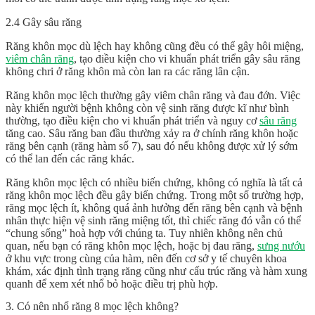
2.4 Gây sâu răng
Răng khôn mọc dù lệch hay không cũng đều có thể gây hôi miệng,
viêm chân răng
, tạo điều kiện cho vi khuẩn phát triển gây sâu răng
không chri ở răng khôn mà còn lan ra các răng lân cận.
Răng khôn mọc lệch thường gây viêm chân răng và đau đớn. Việc
này khiến người bệnh không còn vệ sinh răng được kĩ như bình
thường, tạo điều kiện cho vi khuẩn phát triển và nguy cơ
sâu răng
tăng cao. Sâu răng ban đầu thường xảy ra ở chính răng khôn hoặc
răng bên cạnh (răng hàm số 7), sau đó nếu không được xử lý sớm
có thể lan đến các răng khác.
Răng khôn mọc lệch có nhiều biến chứng, không có nghĩa là tất cả
răng khôn mọc lệch đều gây biến chứng. Trong một số trường hợp,
răng mọc lệch ít, không quá ảnh hưởng đến răng bên cạnh và bệnh
nhân thực hiện vệ sinh răng miệng tốt, thì chiếc răng đó vẫn có thể
“chung sống” hoà hợp với chúng ta. Tuy nhiên không nên chủ
quan, nếu bạn có răng khôn mọc lệch, hoặc bị đau răng,
sưng nướu
ở khu vực trong cùng của hàm, nên đến cơ sở y tế chuyên khoa
khám, xác định tình trạng răng cũng như cấu trúc răng và hàm xung
quanh để xem xét nhổ bỏ hoặc điều trị phù hợp.
3. Có nên nhổ răng 8 mọc lệch không?