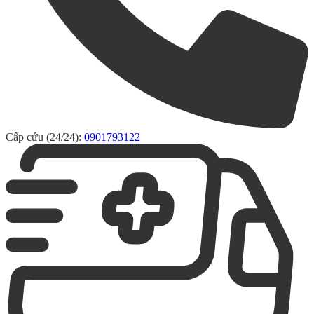
Cấp cứu (24/24):
0901793122