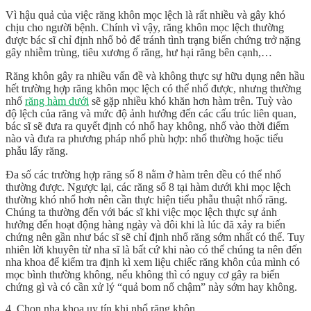
Vì hậu quả của việc răng khôn mọc lệch là rất nhiều và gây khó
chịu cho người bệnh. Chính vì vậy, răng khôn mọc lệch thường
được bác sĩ chỉ định nhổ bỏ để tránh tình trạng biến chứng trở nặng
gây nhiễm trùng, tiêu xương ổ răng, hư hại răng bên cạnh,…
Răng khôn gây ra nhiều vấn đề và không thực sự hữu dụng nên hầu
hết trường hợp răng khôn mọc lệch có thể nhổ được, nhưng thường
nhổ
răng hàm dưới
sẽ gặp nhiều khó khăn hơn hàm trên. Tuỳ vào
độ lệch của răng và mức độ ảnh hưởng đến các cấu trúc liên quan,
bác sĩ sẽ đưa ra quyết định có nhổ hay không, nhổ vào thời điểm
nào và đưa ra phương pháp nhổ phù hợp: nhổ thường hoặc tiểu
phẫu lấy răng.
Đa số các trường hợp răng số 8 nằm ở hàm trên đều có thể nhổ
thường được. Ngược lại, các răng số 8 tại hàm dưới khi mọc lệch
thường khó nhổ hơn nên cần thực hiện tiểu phẫu thuật nhổ răng.
Chúng ta thường đến với bác sĩ khi việc mọc lệch thực sự ảnh
hưởng đến hoạt động hàng ngày và đôi khi là lúc đã xảy ra biến
chứng nên gần như bác sĩ sẽ chỉ định nhổ răng sớm nhất có thể. Tuy
nhiên lời khuyên từ nha sĩ là bất cứ khi nào có thể chúng ta nên đến
nha khoa để kiểm tra định kì xem liệu chiếc răng khôn của mình có
mọc bình thường không, nếu không thì có nguy cơ gây ra biến
chứng gì và có cần xử lý “quả bom nổ chậm” này sớm hay không.
4. Chọn nha khoa uy tín khi nhổ răng khôn