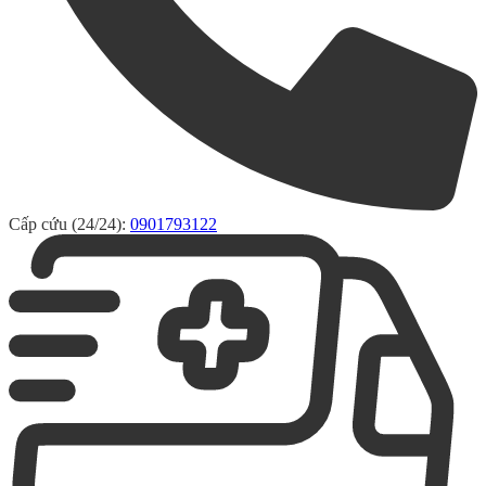
Cấp cứu (24/24):
0901793122