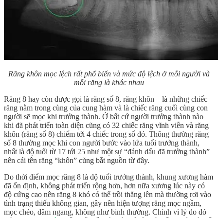
Răng khôn mọc lệch rất phổ biến và mức độ lệch ở mỗi người và
mỗi răng là khác nhau
Răng 8 hay còn được gọi là răng số 8, răng khôn – là những chiếc
răng nằm trong cùng của cung hàm và là chiếc răng cuối cùng con
người sẽ mọc khi trưởng thành. Ở bất cứ người trưởng thành nào
khi đã phát triển toàn diện cũng có 32 chiếc răng vĩnh viễn và răng
khôn (răng số 8) chiếm tới 4 chiếc trong số đó. Thông thường răng
số 8 thường mọc khi con người bước vào lứa tuổi trưởng thành,
nhất là độ tuổi từ 17 tới 25 như một sự “đánh dấu đã trưởng thành”
nên cái tên răng “khôn” cũng bắt nguồn từ đây.
Do thời điểm mọc răng 8 là độ tuổi trưởng thành, khung xương hàm
đã ổn định, không phát triển rộng hơn, hơn nữa xương lúc này có
độ cứng cao nên răng 8 khó có thể trồi thẳng lên mà thường rơi vào
tình trạng thiếu không gian, gây nên hiện tượng răng mọc ngầm,
mọc chéo, đâm ngang, không như binh thường. Chính vì lý do đó