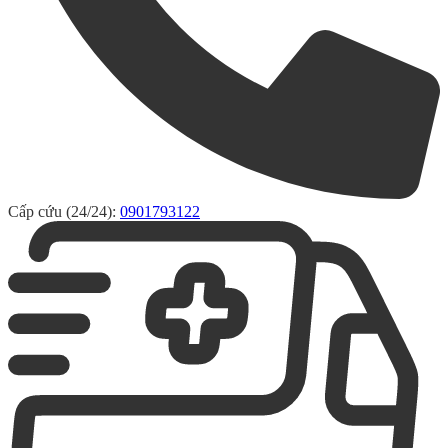
Cấp cứu (24/24):
0901793122