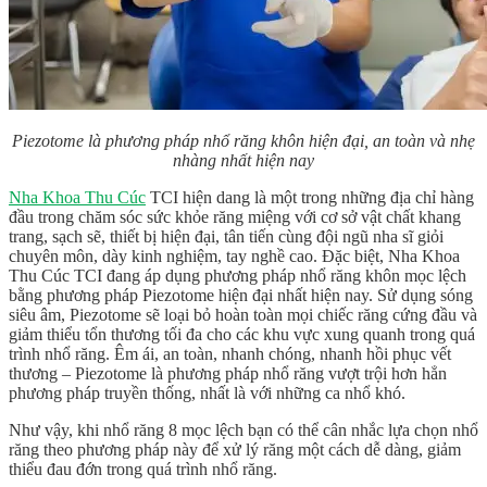
Piezotome là phương pháp nhổ răng khôn hiện đại, an toàn và nhẹ
nhàng nhất hiện nay
Nha Khoa Thu Cúc
TCI hiện dang là một trong những địa chỉ hàng
đầu trong chăm sóc sức khỏe răng miệng với cơ sở vật chất khang
trang, sạch sẽ, thiết bị hiện đại, tân tiến cùng đội ngũ nha sĩ giỏi
chuyên môn, dày kinh nghiệm, tay nghề cao. Đặc biệt, Nha Khoa
Thu Cúc TCI đang áp dụng phương pháp nhổ răng khôn mọc lệch
bằng phương pháp Piezotome hiện đại nhất hiện nay. Sử dụng sóng
siêu âm, Piezotome sẽ loại bỏ hoàn toàn mọi chiếc răng cứng đầu và
giảm thiểu tổn thương tối đa cho các khu vực xung quanh trong quá
trình nhổ răng. Êm ái, an toàn, nhanh chóng, nhanh hồi phục vết
thương – Piezotome là phương pháp nhổ răng vượt trội hơn hẳn
phương pháp truyền thống, nhất là với những ca nhổ khó.
Như vậy, khi nhổ
răng 8 mọc lệch
bạn có thể cân nhắc lựa chọn nhổ
răng theo phương pháp này để xử lý răng một cách dễ dàng, giảm
thiểu đau đớn trong quá trình nhổ răng.