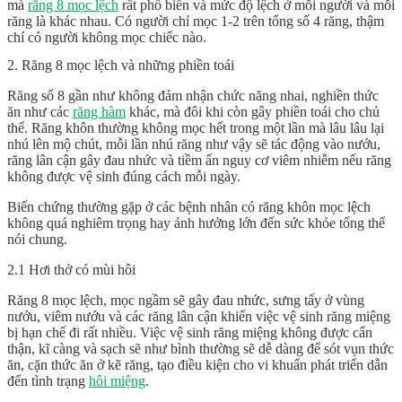
mà
răng 8 mọc lệch
rất phổ biến và mức độ lệch ở mỗi người và mỗi
răng là khác nhau. Có người chỉ mọc 1-2 trên tổng số 4 răng, thậm
chí có người không mọc chiếc nào.
2. Răng 8 mọc lệch và những phiền toái
Răng số 8 gần như không đảm nhận chức năng nhai, nghiền thức
ăn như các
răng hàm
khác, mà đôi khi còn gây phiền toái cho chủ
thể. Răng khôn thường không mọc hết trong một lần mà lâu lâu lại
nhú lên mộ chút, mỗi lần nhú răng như vậy sẽ tác động vào nướu,
răng lân cận gây đau nhức và tiềm ẩn nguy cơ viêm nhiễm nếu răng
không được vệ sinh đúng cách mỗi ngày.
Biến chứng thường gặp ở các bệnh nhân có răng khôn mọc lệch
không quá nghiêm trọng hay ảnh hưởng lớn đến sức khỏe tổng thể
nói chung.
2.1 Hơi thở có mùi hôi
Răng 8 mọc lệch, mọc ngầm sẽ gây đau nhức, sưng tấy ở vùng
nướu, viêm nướu và các răng lân cận khiến việc vệ sinh răng miệng
bị hạn chế đi rất nhiều. Việc vệ sinh răng miệng không được cẩn
thận, kĩ càng và sạch sẽ như bình thường sẽ dễ dàng để sót vụn thức
ăn, cặn thức ăn ở kẽ răng, tạo điều kiện cho vi khuẩn phát triển dẫn
đến tình trạng
hôi miệng
.