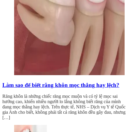
Làm sao để biết răng khôn mọc thẳng hay lệch?
Răng khôn là những chiếc răng mọc muộn và có tỷ lệ mọc sai
hướng cao, khiến nhiều người lo lắng không biết răng của mình
đang mọc thẳng hay lệch. Trên thực tế, NHS – Dịch vụ Y tế Quốc
gia Anh cho biết, không phải tất cả răng khôn đều gây đau, nhưng
[…]