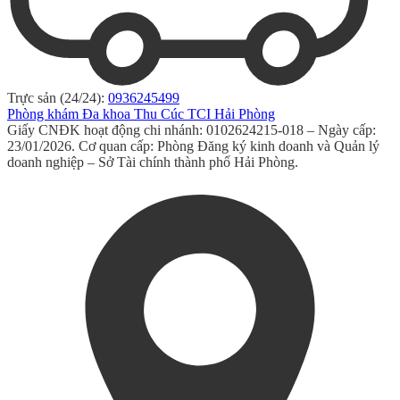
Trực sản (24/24):
0936245499
Phòng khám Đa khoa Thu Cúc TCI Hải Phòng
Giấy CNĐK hoạt động chi nhánh: 0102624215-018 – Ngày cấp:
23/01/2026. Cơ quan cấp: Phòng Đăng ký kinh doanh và Quản lý
doanh nghiệp – Sở Tài chính thành phố Hải Phòng.