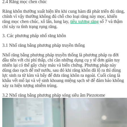
2.4 Răng mọc chen chúc
Răng khôn thường xuất hiện lên khi cung hàm đã phát triển đủ răng,
chính vì vậy thường không đủ chỗ cho loại răng này mọc, khiến
răng mọc chen chúc, xô lấn, lung lay,
tiêu xương răng
số 7 và thậm
chí xảy ra tình trạng rụng răng.
3. Các phương pháp nhổ răng khôn
3.1 Nhổ răng bằng phương pháp truyền thống
Nhổ răng bằng phương pháp truyền thống là phương pháp ra đời
đầu tiên với chi phí thấp, chỉ cần những dụng cụ y tế đơn giản tuy
nhiên lại có thể gây chảy máu và biến chứng. Phương pháp này
dùng dao rạch để mở nướu, sau đó khi răng khôn đã lộ ra thì dùng
lực sinh ra từ kìm và bẩy để đưa răng khôn ra ngoài. Cuối cùng là
khâu vết mổ lại và vệ sinh khoang miệng sạch sẽ để đảm bảo không
xảy ra hiện tượng nhiễm trùng.
3.2 Nhổ răng bằng phương pháp sóng siêu âm Piezotome