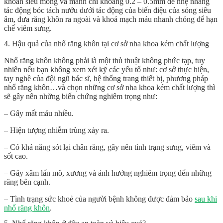
khoan siêu mỏng và mảnh chỉ khoảng 0.2 – 0.5mm để nhẹ nhàng
tác động bóc tách nướu dưới tác động của biến điệu của sóng siêu
âm, đưa răng khôn ra ngoài và khoá mạch máu nhanh chóng để hạn
chế viêm sưng.
4. Hậu quả của nhổ răng khôn tại cơ sở nha khoa kém chất lượng
Nhổ răng khôn không phải là một thủ thuật không phức tạp, tuy
nhiên nếu bạn không xem xét kỹ các yếu tố như: cơ sở thực hiện,
tay nghề của đội ngũ bác sĩ, hệ thống trang thiết bị, phương pháp
nhổ răng khôn…và chọn những cơ sở nha khoa kém chất lượng thì
sẽ gây nên những biến chứng nghiêm trọng như:
– Gây mất máu nhiều.
– Hiện tượng nhiễm trùng xảy ra.
– Có khả năng sót lại chân răng, gây nên tình trạng sưng, viêm và
sốt cao.
– Gây xâm lấn mô, xương và ảnh hưởng nghiêm trọng đến những
răng bên cạnh.
– Tình trạng sức khoẻ của người bệnh không được đảm bảo
sau khi
nhổ răng khôn
.