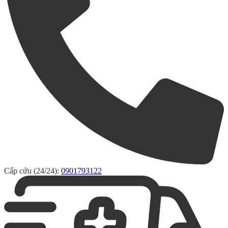
Cấp cứu (24/24):
0901793122