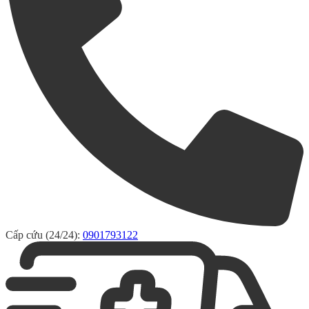
Cấp cứu (24/24):
0901793122