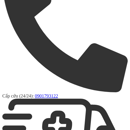
Cấp cứu (24/24):
0901793122