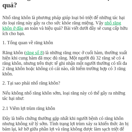
quả?
Nhổ răng khôn là phương pháp giúp loại bỏ triệt để những tác hại
do loại răng này gây ra cho sức khỏe răng miệng. Vậy
nhổ răng
khôn ở đâu
an toàn và hiệu quả? Bài viết dưới đây sẽ cung cấp hữu
ích cho bạn.
1. Tổng quan về răng khôn
Răng khôn (
răng số 8
) là những răng mọc ở cuối hàm, thường xuất
hiện khi cung hàm đã mọc đủ răng. Một người đủ 32 răng sẽ có 4
răng khôn, nhưng trên thực tế ghi nhận một người thường có tối đa
2 răng khôn hoặc không có cái nào, rất hiếm trường hợp có 3 răng
khôn.
2. Tại sao phải nhổ răng khôn?
Nếu không nhổ răng khôn sớm, loại răng này có thể gây ra những
tác hại như:
2.1 Viêm lợi trùm răng khôn
Đây là biến chứng thường gặp nhất khi người bệnh có răng khôn
nhưng không xử lý sớm. Tình trạng lợi trùm xảy ra khiến thức ăn bị
bám lại, kẽ hỡ giữa phần lợi và răng không được làm sạch triệt để