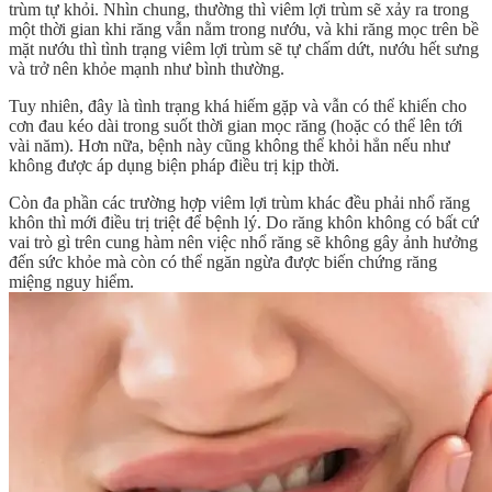
trùm tự khỏi. Nhìn chung, thường thì viêm lợi trùm sẽ xảy ra trong
một thời gian khi răng vẫn nằm trong nướu, và khi răng mọc trên bề
mặt nướu thì tình trạng viêm lợi trùm sẽ tự chấm dứt, nướu hết sưng
và trở nên khỏe mạnh như bình thường.
Tuy nhiên, đây là tình trạng khá hiếm gặp và vẫn có thể khiến cho
cơn đau kéo dài trong suốt thời gian mọc răng (hoặc có thể lên tới
vài năm). Hơn nữa, bệnh này cũng không thể khỏi hẳn nếu như
không được áp dụng biện pháp điều trị kịp thời.
Còn đa phần các trường hợp viêm lợi trùm khác đều phải nhổ răng
khôn thì mới điều trị triệt để bệnh lý. Do răng khôn không có bất cứ
vai trò gì trên cung hàm nên việc nhổ răng sẽ không gây ảnh hưởng
đến sức khỏe mà còn có thể ngăn ngừa được biến chứng răng
miệng nguy hiểm.