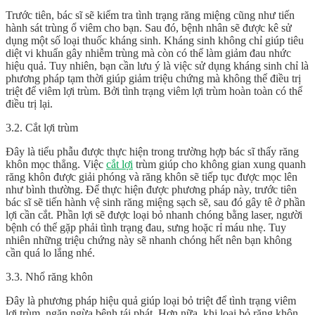
Trước tiên, bác sĩ sẽ kiểm tra tình trạng răng miệng cũng như tiến
hành sát trùng ổ viêm cho bạn. Sau đó, bệnh nhân sẽ được kê sử
dụng một số loại thuốc kháng sinh. Kháng sinh không chỉ giúp tiêu
diệt vi khuẩn gây nhiễm trùng mà còn có thể làm giảm đau nhức
hiệu quả. Tuy nhiên, bạn cần lưu ý là việc sử dụng kháng sinh chỉ là
phương pháp tạm thời giúp giảm triệu chứng mà không thể điều trị
triệt để viêm lợi trùm. Bởi tình trạng viêm lợi trùm hoàn toàn có thể
điều trị lại.
3.2. Cắt lợi trùm
Đây là tiểu phẫu được thực hiện trong trường hợp bác sĩ thấy răng
khôn mọc thẳng. Việc
cắt lợi
trùm giúp cho không gian xung quanh
răng khôn được giải phóng và răng khôn sẽ tiếp tục được mọc lên
như bình thường. Để thực hiện được phương pháp này, trước tiên
bác sĩ sẽ tiến hành vệ sinh răng miệng sạch sẽ, sau đó gây tê ở phần
lợi cần cắt. Phần lợi sẽ được loại bỏ nhanh chóng bằng laser, người
bệnh có thể gặp phải tình trạng đau, sưng hoặc rỉ máu nhẹ. Tuy
nhiên những triệu chứng này sẽ nhanh chóng hết nên bạn không
cần quá lo lắng nhé.
3.3. Nhổ răng khôn
Đây là phương pháp hiệu quả giúp loại bỏ triệt để tình trạng viêm
lợi trùm, ngăn ngừa bệnh tái phát. Hơn nữa, khi loại bỏ răng khôn