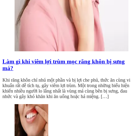
Làm gì khi viêm lợi trùm mọc răng khôn bị sưng
má?
Khi răng khôn chỉ nhú một phần và bị lợi che phủ, thức ăn cùng vi
khuẩn rất dễ tích tụ, gây viêm lợi trùm. Một trong những biểu hiện
khiến nhiều người lo lắng nhất là vùng má cùng bên bị sưng, đau
nhức và gây khó khăn khi ăn uống hoặc há miệng. […]