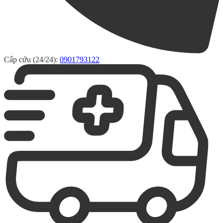
Cấp cứu (24/24):
0901793122