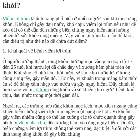
khỏi?
Viêm lợi trùm
là tình trạng phổ biến ở nhiều người sau khi mọc răng
khôn. Không chỉ gây đau nhức, khó chịu, viêm lợi trùm nếu như để
kéo dài có thể dẫn đến những biến chứng nguy hiểm ảnh hưởng
nhiều tới sức khỏe răng miệng. Vậy
viêm lợi trùm bao lâu thì khỏi
,
cần điều trị như thế nào để chữa dứt điểm?
1. Khái quát về bệnh viêm lợi trùm
Ở người trưởng thành, răng khôn thường mọc vào giai đoạn từ 17
đến 25 tuổi khi nướu lợi đã chắc dày và xương hàm phát triển ổn
định. Khi răng cố nhú lên khỏi nướu sẽ làm cho nướu lợi ở trong
cùng sưng tấy, gây mẩn đỏ. Lúc này, vi khuẩn trong mảng bám thức
ăn sẽ dễ dàng xâm nhập vào nướu và gây nguy hiểm. Đây chính là
tình trạng viêm
lợi trùm
răng khôn và sẽ khiến cho người bệnh khó
chịu, đau nhức trong một thời gian dài.
Ngoài ra, các trường hợp răng khôn mọc lệch, mọc xiên ngang cũng
khiến biến chứng viêm lợi trùm ngày một nặng nề hơn. Vi khuẩn
gây viêm nhiễm cũng có thể lan xuống các tổ chức quanh răng gây
bệnh lý
viêm nha chu
, tiêu xương hàm vô cùng nguy hiểm. Do đó,
biến chứng viêm lợi trùm không thể xem nhẹ, đặc biệt là đối với các
tình trạng răng khôn đã gây biến chứng.