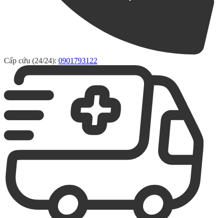
Cấp cứu (24/24):
0901793122