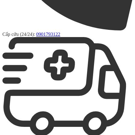
Cấp cứu (24/24):
0901793122