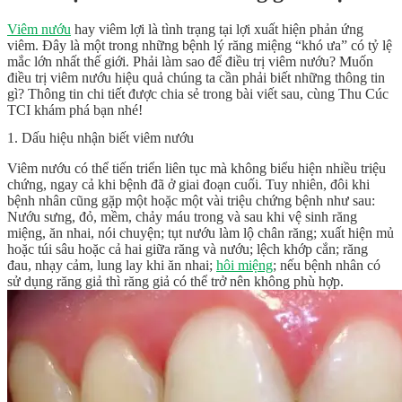
Viêm nướu
hay viêm lợi là tình trạng tại lợi xuất hiện phản ứng
viêm. Đây là một trong những bệnh lý răng miệng “khó ưa” có tỷ lệ
mắc lớn nhất thế giới. Phải làm sao để
điều trị viêm nướu
? Muốn
điều trị viêm nướu
hiệu quả chúng ta cần phải biết những thông tin
gì? Thông tin chi tiết được chia sẻ trong bài viết sau, cùng Thu Cúc
TCI khám phá bạn nhé!
1. Dấu hiệu nhận biết viêm nướu
Viêm nướu có thể tiến triển liên tục mà không biểu hiện nhiều triệu
chứng, ngay cả khi bệnh đã ở giai đoạn cuối. Tuy nhiên, đôi khi
bệnh nhân cũng gặp một hoặc một vài triệu chứng bệnh như sau:
Nướu sưng, đỏ, mềm, chảy máu trong và sau khi vệ sinh răng
miệng, ăn nhai, nói chuyện; tụt nướu làm lộ chân răng; xuất hiện mủ
hoặc túi sâu hoặc cả hai giữa răng và nướu; lệch khớp cắn; răng
đau, nhạy cảm, lung lay khi ăn nhai;
hôi miệng
; nếu bệnh nhân có
sử dụng răng giả thì răng giả có thể trở nên không phù hợp.