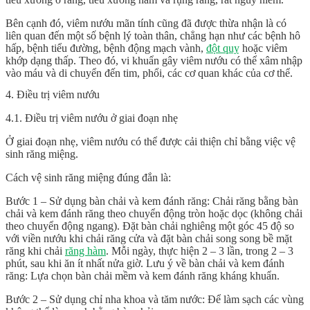
Bên cạnh đó, viêm nướu mãn tính cũng đã được thừa nhận là có
liên quan đến một số bệnh lý toàn thân, chẳng hạn như các bệnh hô
hấp, bệnh tiểu đường, bệnh động mạch vành,
đột quỵ
hoặc viêm
khớp dạng thấp. Theo đó, vi khuẩn gây viêm nướu có thể xâm nhập
vào máu và di chuyển đến tim, phổi, các cơ quan khác của cơ thể.
4. Điều trị viêm nướu
4.1. Điều trị viêm nướu ở giai đoạn nhẹ
Ở giai đoạn nhẹ, viêm nướu có thể được cải thiện chỉ bằng việc vệ
sinh răng miệng.
Cách vệ sinh răng miệng đúng đắn là:
Bước 1 – Sử dụng bàn chải và kem đánh răng: Chải răng bằng bàn
chải và kem đánh răng theo chuyển động tròn hoặc dọc (không chải
theo chuyển động ngang). Đặt bàn chải nghiêng một góc 45 độ so
với viền nướu khi chải răng cửa và đặt bàn chải song song bề mặt
răng khi chải
răng hàm
. Mỗi ngày, thực hiện 2 – 3 lần, trong 2 – 3
phút, sau khi ăn ít nhất nửa giờ. Lưu ý về bàn chải và kem đánh
răng: Lựa chọn bàn chải mềm và kem đánh răng kháng khuẩn.
Bước 2 – Sử dụng chỉ nha khoa và tăm nước: Để làm sạch các vùng