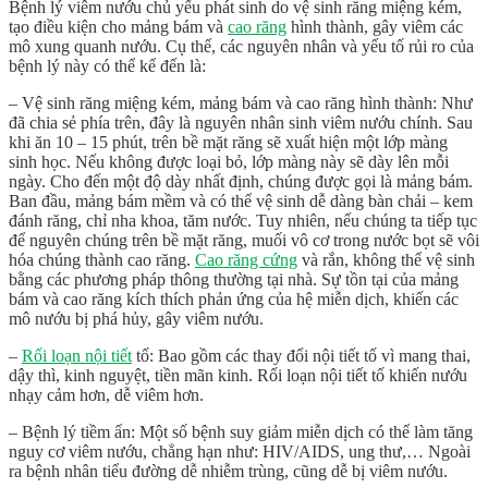
Bệnh lý viêm nướu chủ yếu phát sinh do vệ sinh răng miệng kém,
tạo điều kiện cho mảng bám và
cao răng
hình thành, gây viêm các
mô xung quanh nướu. Cụ thể, các nguyên nhân và yếu tố rủi ro của
bệnh lý này có thể kể đến là:
– Vệ sinh răng miệng kém, mảng bám và cao răng hình thành: Như
đã chia sẻ phía trên, đây là nguyên nhân sinh viêm nướu chính. Sau
khi ăn 10 – 15 phút, trên bề mặt răng sẽ xuất hiện một lớp màng
sinh học. Nếu không được loại bỏ, lớp màng này sẽ dày lên mỗi
ngày. Cho đến một độ dày nhất định, chúng được gọi là mảng bám.
Ban đầu, mảng bám mềm và có thể vệ sinh dễ dàng bàn chải – kem
đánh răng, chỉ nha khoa, tăm nước. Tuy nhiên, nếu chúng ta tiếp tục
để nguyên chúng trên bề mặt răng, muối vô cơ trong nước bọt sẽ vôi
hóa chúng thành cao răng.
Cao răng cứng
và rắn, không thể vệ sinh
bằng các phương pháp thông thường tại nhà. Sự tồn tại của mảng
bám và cao răng kích thích phản ứng của hệ miễn dịch, khiến các
mô nướu bị phá hủy, gây viêm nướu.
–
Rối loạn nội tiết
tố: Bao gồm các thay đổi nội tiết tố vì mang thai,
dậy thì, kinh nguyệt, tiền mãn kinh. Rối loạn nội tiết tố khiến nướu
nhạy cảm hơn, dễ viêm hơn.
– Bệnh lý tiềm ẩn: Một số bệnh suy giảm miễn dịch có thể làm tăng
nguy cơ viêm nướu, chẳng hạn như: HIV/AIDS, ung thư,… Ngoài
ra bệnh nhân tiểu đường dễ nhiễm trùng, cũng dễ bị viêm nướu.