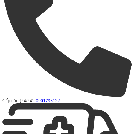
Cấp cứu (24/24):
0901793122