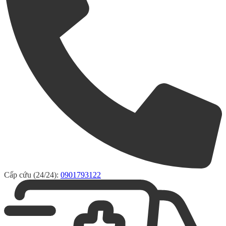
Cấp cứu (24/24):
0901793122