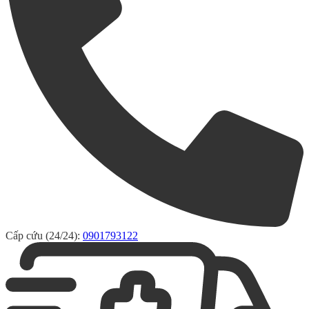
Cấp cứu (24/24):
0901793122