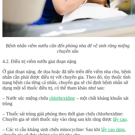
Bệnh nhân viêm nướu cần đến phòng nha để vệ sinh răng miệng
chuyên sâu
4.2. Điều trị viêm nướu giai đoạn nặng
Ở giai đoạn nặng, đe dọa hoặc đã tiến triển đến viêm nha chu, bệnh
nhân cần phải được điều trị với chuyên gia. Theo đó, tùy thuộc tình
trạng bệnh của từng cá nhân, chuyên gia sẽ chỉ định bệnh nhân sử
dụng một số thuốc điều trị, có thể tham khảo như sau:
– Nước súc miệng chứa
chlorhexidine
– một chất kháng khuẩn sát
trùng
– Thuốc sát trùng giải phóng theo thời gian chứa chlorhexidine:
Chuyên gia sẽ nhét thuốc này vào răng sau khi răng được
lấy cao
.
– Các vi cầu kháng sinh chứa minocycline: Sau khi
lấy cao răng
,
chuyên gia sẽ đưa chúng vào túi nha chu.