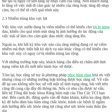
thể tạo ra nguy cơ làm tăng sự nhạy cảm của răng. Nếu khách hàng
lo lắng về việc mất đi cảm giác tự nhiên của răng hoặc tăng độ nhạy
cảm, họ có thể từ chối quá trình này.
2.3 Nhiễm trùng khu vực lợi
Việc khu vực nướu đang bị viêm nhiễm có thể khiến cho
lợi bị sưng
đau, khiến cho quá trình mài răng bị ảnh hưởng do tác động của
việc mài sẽ làm cho cảm giác đau nhức răng tăng lên.
Ngoài ra, khi bất kỳ khu vực nào của răng miệng đang có sự viêm
nhiễm mà thực hiện bất kỳ dịch vụ nào khác cũng có thể khiến cho
khu vực này có nguy cơ bị nhiễm trùng lan rộng.
Với những trường hợp này, khách hàng cần điều trị chấm dứt tình
trạng viêm lợi rồi mới tiến hành bọc sứ được.
Tóm lại, bọc răng sứ tuy là phương pháp
phục hình răng
khá ưu việt
nhưng cũng có những trường hợp không được bọc răng sứ. Về vấn
đề tại sao không nên bọc sứ với một số tình trạng răng, bài viết trên
cũng đã cung cấp đầy đủ thông tin. Nếu có nhu cầu được tư vấn,
liên hệ Tổng đài hoặc khoa Răng hàm mặt của Thu Cúc TCI bạn
nhé. Bên cạnh đó, đừng quên vấn đề thăm khám, kiểm tra răng định
kỳ để luôn đảm bảo hàm răng chắc khỏe, tránh các bệnh lý ngầm
ảnh hưởng đến sức khỏe răng lợi cũng như sức khỏe toàn thân lâu
dài.