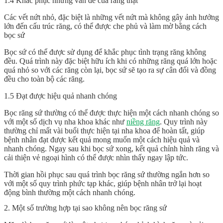
1.4 Khắc phục những vấn đề của răng thật
Các vết nứt nhỏ, đặc biệt là những vết nứt mà không gây ảnh hưởng
lớn đến cấu trúc răng, có thể được che phủ và làm mờ bằng cách
bọc sứ
Bọc sứ có thể được sử dụng để khắc phục tình trạng răng không
đều. Quá trình này đặc biệt hữu ích khi có những răng quá lớn hoặc
quá nhỏ so với các răng còn lại, bọc sứ sẽ tạo ra sự cân đối và đồng
đều cho toàn bộ các răng.
1.5 Đạt được hiệu quả nhanh chóng
Bọc răng sứ thường có thể được thực hiện một cách nhanh chóng so
với một số dịch vụ nha khoa khác như
niềng răng
. Quy trình này
thường chỉ mất vài buổi thực hiện tại nha khoa để hoàn tất, giúp
bệnh nhân đạt được kết quả mong muốn một cách hiệu quả và
nhanh chóng. Ngay sau khi bọc sứ xong, kết quả chỉnh hình răng và
cải thiện vẻ ngoại hình có thể được nhìn thấy ngay lập tức.
Thời gian hồi phục sau quá trình bọc răng sứ thường ngắn hơn so
với một số quy trình phức tạp khác, giúp bệnh nhân trở lại hoạt
động bình thường một cách nhanh chóng.
2. Một số trường hợp tại sao không nên bọc răng sứ