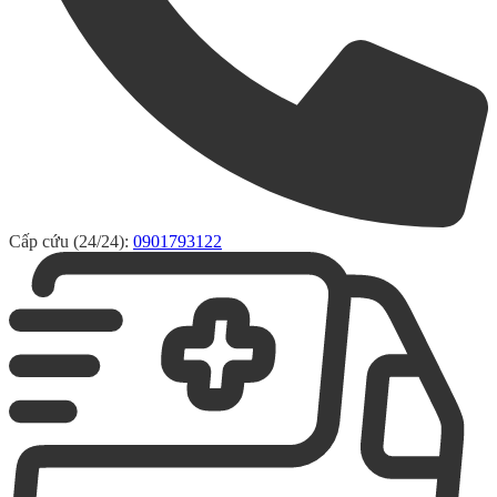
Cấp cứu (24/24):
0901793122