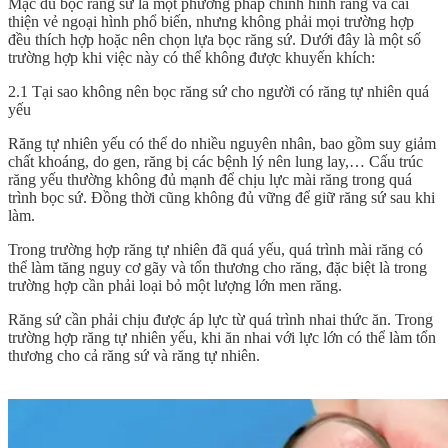
Mặc dù bọc răng sứ là một phương pháp chỉnh hình răng và cải
thiện vẻ ngoại hình phổ biến, nhưng không phải mọi trường hợp
đều thích hợp hoặc nên chọn lựa bọc răng sứ. Dưới đây là một số
trường hợp khi việc này có thể không được khuyến khích:
2.1 Tại sao không nên bọc răng sứ cho người có răng tự nhiên quá
yếu
Răng tự nhiên yếu có thể do nhiều nguyên nhân, bao gồm suy giảm
chất khoáng, do gen, răng bị các bệnh lý nên lung lay,… Cấu trúc
răng yếu thường không đủ mạnh để chịu lực mài răng trong quá
trình bọc sứ. Đồng thời cũng không đủ vững để giữ răng sứ sau khi
làm.
Trong trường hợp răng tự nhiên đã quá yếu, quá trình mài răng có
thể làm tăng nguy cơ gãy và tổn thương cho răng, đặc biệt là trong
trường hợp cần phải loại bỏ một lượng lớn men răng.
Răng sứ cần phải chịu được áp lực từ quá trình nhai thức ăn. Trong
trường hợp răng tự nhiên yếu, khi ăn nhai với lực lớn có thể làm tổn
thương cho cả răng sứ và răng tự nhiên.