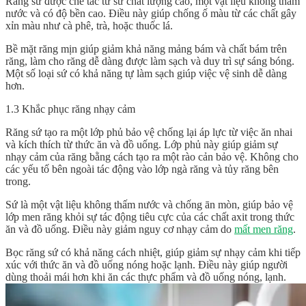
Răng sứ được chế tác từ sứ chất lượng cao, một vật liệu không thấm
nước và có độ bền cao. Điều này giúp chống ố màu từ các chất gây
xỉn màu như cà phê, trà, hoặc thuốc lá.
Bề mặt răng mịn giúp giảm khả năng mảng bám và chất bám trên
răng, làm cho răng dễ dàng được làm sạch và duy trì sự sáng bóng.
Một số loại sứ có khả năng tự làm sạch giúp việc vệ sinh dễ dàng
hơn.
1.3 Khắc phục răng nhạy cảm
Răng sứ tạo ra một lớp phủ bảo vệ chống lại áp lực từ việc ăn nhai
và kích thích từ thức ăn và đồ uống. Lớp phủ này giúp giảm sự
nhạy cảm của răng bằng cách tạo ra một rào cản bảo vệ. Không cho
các yếu tố bên ngoài tác động vào lớp ngà răng và tủy răng bên
trong.
Sứ là một vật liệu không thấm nước và chống ān mòn, giúp bảo vệ
lớp men răng khỏi sự tác động tiêu cực của các chất axit trong thức
ăn và đồ uống. Điều này giảm nguy cơ nhạy cảm do
mất men răng
.
Bọc răng sứ có khả năng cách nhiệt, giúp giảm sự nhạy cảm khi tiếp
xúc với thức ăn và đồ uống nóng hoặc lạnh. Điều này giúp người
dùng thoải mái hơn khi ăn các thực phẩm và đồ uống nóng, lạnh.