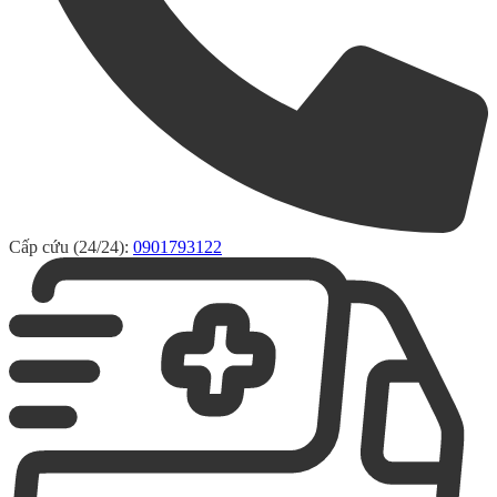
Cấp cứu (24/24):
0901793122