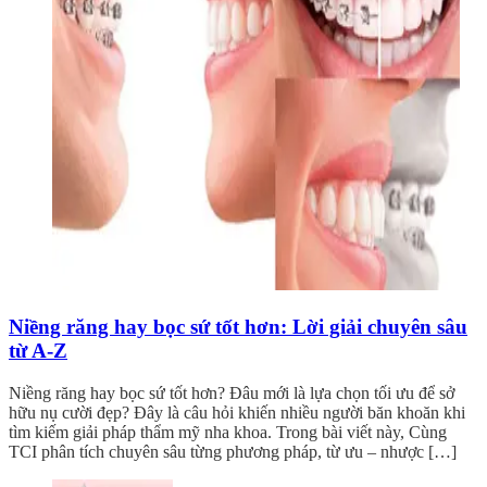
Niềng răng hay bọc sứ tốt hơn: Lời giải chuyên sâu
từ A-Z
Niềng răng hay bọc sứ tốt hơn? Đâu mới là lựa chọn tối ưu để sở
hữu nụ cười đẹp? Đây là câu hỏi khiến nhiều người băn khoăn khi
tìm kiếm giải pháp thẩm mỹ nha khoa. Trong bài viết này, Cùng
TCI phân tích chuyên sâu từng phương pháp, từ ưu – nhược […]