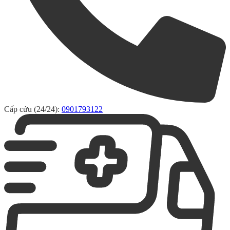
Cấp cứu (24/24):
0901793122