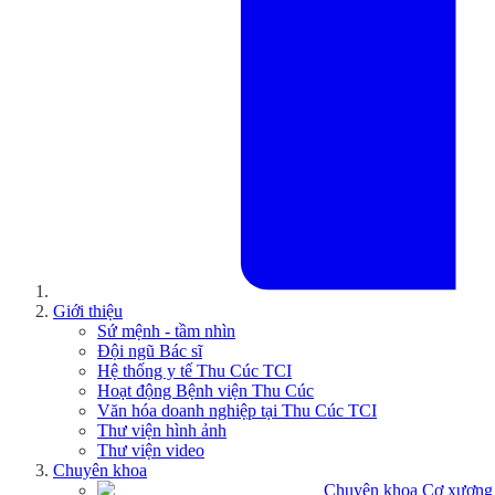
Giới thiệu
Sứ mệnh - tầm nhìn
Đội ngũ Bác sĩ
Hệ thống y tế Thu Cúc TCI
Hoạt động Bệnh viện Thu Cúc
Văn hóa doanh nghiệp tại Thu Cúc TCI
Thư viện hình ảnh
Thư viện video
Chuyên khoa
Chuyên khoa Cơ xương