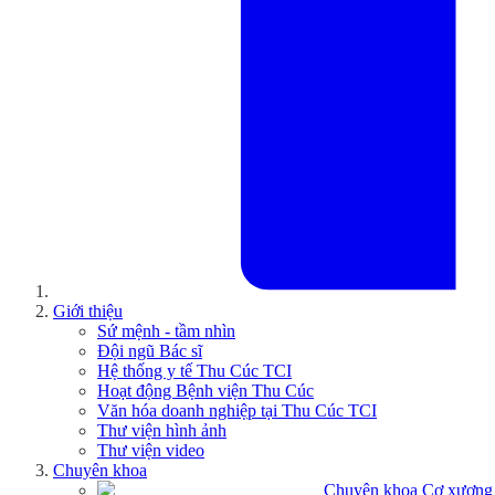
Giới thiệu
Sứ mệnh - tầm nhìn
Đội ngũ Bác sĩ
Hệ thống y tế Thu Cúc TCI
Hoạt động Bệnh viện Thu Cúc
Văn hóa doanh nghiệp tại Thu Cúc TCI
Thư viện hình ảnh
Thư viện video
Chuyên khoa
Chuyên khoa Cơ xương