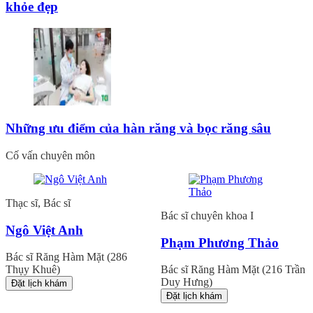
khỏe đẹp
Những ưu điểm của hàn răng và bọc răng sâu
Cố vấn chuyên môn
Thạc sĩ, Bác sĩ
Bác sĩ chuyên khoa I
Ngô Việt Anh
Phạm Phương Thảo
Bác sĩ Răng Hàm Mặt (286
Thụy Khuê)
Bác sĩ Răng Hàm Mặt (216 Trần
Duy Hưng)
Đặt lịch khám
Đặt lịch khám