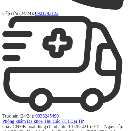
Cấp cứu (24/24):
0901793122
Trực sản (24/24):
0936245499
Phòng khám Đa khoa Thu Cúc TCI Đại Từ
Giấy CNĐK hoạt động chi nhánh: 0102624215-015 – Ngày cấp: