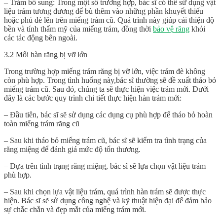
– Trám bổ sung: Trong một số trường hợp, bác sĩ có thể sử dụng vật
liệu trám tương đương để bù thêm vào những phần khuyết thiếu
hoặc phủ đè lên trên miếng trám cũ. Quá trình này giúp cải thiện độ
bền và tính thẩm mỹ của miếng trám, đồng thời
bảo vệ răng
khỏi
các tác động bên ngoài.
3.2 Mối hàn răng bị vỡ lớn
Trong trường hợp miếng trám răng bị vỡ lớn, việc trám đè không
còn phù hợp. Trong tình huống này,bác sĩ thường sẽ đề xuất tháo bỏ
miếng trám cũ. Sau đó, chúng ta sẽ thực hiện việc trám mới. Dưới
đây là các bước quy trình chi tiết thực hiện hàn trám mới:
–
Đầu tiên, bác sĩ sẽ sử dụng các dụng cụ phù hợp để tháo bỏ hoàn
toàn miếng trám răng cũ
–
Sau khi tháo bỏ miếng trám cũ, bác sĩ sẽ kiểm tra tình trạng của
răng miệng để đánh giá mức độ tổn thương.
–
Dựa trên tình trạng răng miệng, bác sĩ sẽ lựa chọn vật liệu trám
phù hợp.
–
Sau khi chọn lựa vật liệu trám, quá trình hàn trám sẽ được thực
hiện. Bác sĩ sẽ sử dụng công nghệ và kỹ thuật hiện đại để đảm bảo
sự chắc chắn và đẹp mắt của miếng trám mới.