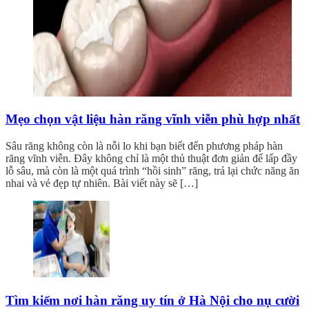
Mẹo chọn vật liệu hàn răng vĩnh viễn phù hợp nhất
Sâu răng không còn là nỗi lo khi bạn biết đến phương pháp hàn
răng vĩnh viễn. Đây không chỉ là một thủ thuật đơn giản để lấp đầy
lỗ sâu, mà còn là một quá trình “hồi sinh” răng, trả lại chức năng ăn
nhai và vẻ đẹp tự nhiên. Bài viết này sẽ […]
Tìm kiếm nơi hàn răng uy tín ở Hà Nội cho nụ cười