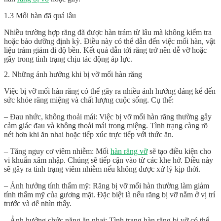
1.3 Mối hàn đã quá lâu
Nhiều trường hợp răng đã được hàn trám từ lâu mà không kiểm tra
hoặc bảo dưỡng định kỳ. Điều này có thể dẫn đến việc mối hàn, vật
liệu trám giảm đi độ bền. Kết quả dẫn tới răng trở nên dễ vỡ hoặc
gãy trong tình trạng chịu tác động áp lực.
2. Những ảnh hưởng khi bị vỡ mối hàn răng
Việc bị vỡ mối hàn răng có thể gây ra nhiều ảnh hưởng đáng kể đến
sức khỏe răng miệng và chất lượng cuộc sống. Cụ thể:
– Đau nhức, không thoải mái: Việc bị vỡ mối hàn răng thường gây
cảm giác đau và không thoải mái trong miệng. Tình trạng càng rõ
nét hơn khi ăn nhai hoặc tiếp xúc trực tiếp với thức ăn.
– Tăng nguy cơ viêm nhiễm: Mối
hàn răng vỡ
sẽ tạo điều kiện cho
vi khuẩn xâm nhập. Chúng sẽ tiếp cận vào từ các khe hở. Điều này
sẽ gây ra tình trạng viêm nhiễm nếu không được xử lý kịp thời.
– Ảnh hưởng tính thẩm mỹ: Răng bị vỡ mối hàn thường làm giảm
tính thẩm mỹ của gương mặt. Đặc biệt là nếu răng bị vỡ nằm ở vị trí
trước và dễ nhìn thấy.
– Ảnh hưởng chức năng ăn nhai: Tình trạng
hàn răng bị vỡ
có thể