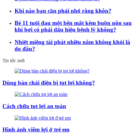
Khi nào bạn cần phải nhổ răng khôn?
Bé 11 tuổi đau một bên mắt kèm buồn nôn sau
khi bơi có phải dấu hiệu bệnh lý không?
Nhiệt miệng tái phát nhiều năm không khỏi là
do đâu?
Tin tức mới
Dùng bàn chải điện bị tụt lợi không?
Cách chữa tụt lợi an toàn
Hình ảnh viêm lợi ở trẻ em