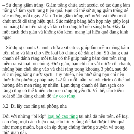
– Sử dụng giấm trắng: Giấm trắng chứa axit acetic, có tác dụng làm
trắng và làm sạch răng hiệu quả. Bạn có thể sử dụng giấm trắng để
súc miệng mỗi ngày 2 lần. Trộn giấm trắng với nước và thêm một
chút muối để tăng hiệu quả. Súc miệng bằng hỗn hợp này giúp loại
bỏ mảng bám trên răng và làm cho răng trở nên sáng hơn. Đây là
một cách đơn giản và không tốn kém, mang lại hiệu quả đáng kinh
ngạc.
– Sử dụng chanh: Chanh chứa axit citric, giúp làm mềm mảng bám
trên răng và làm cho việc loại bỏ chúng dễ dàng hơn. Sử dụng quả
chanh để đánh răng mỗi tuần có thể giúp mảng bám đen trên răng
mềm ra và loại bỏ chúng. Đơn giản, bạn chỉ cần vắt nước cốt chanh,
nhúng bàn chải răng vào và chải răng trong khoảng 3 phút, sau đó
súc miệng bằng nước sạch. Tuy nhiên, nên nhớ rằng bạn chỉ nên
thực hiện phương pháp này 1-2 lần mỗi tuần, vì axit citric có thể ảnh
hưởng đến men răng tự nhiên. Lạm dụng chanh để làm sạch cao
răng cũng có thể khiến cho men răng bị yếu đi. Vì thế, cần kiểm
soát số lần dùng chanh để
tẩy cao răng
.
3.2. Đi lấy cao răng tại phòng nha
Đối với những “bí kíp”
loại bỏ cao răng
tại nhà đã nêu trên, để loại
cao răng một cách hiệu quả, cần lưu ý rằng để đạt được hiệu quả
như mong muốn, bạn cần áp dụng chúng thường xuyên và trong
thời gian dài.