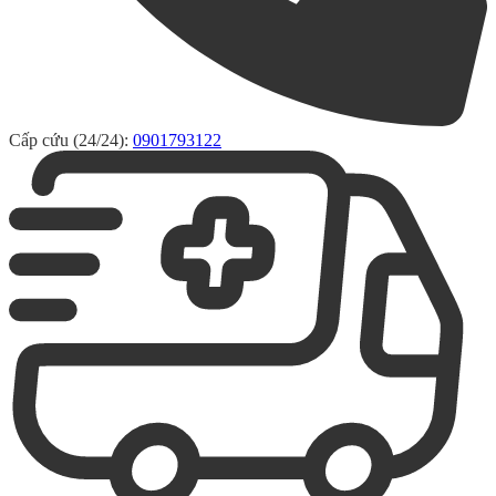
Cấp cứu (24/24):
0901793122