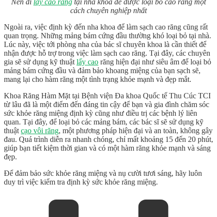
Nên đi
lấy cao răng
tại nha khoa để được loại bỏ cao răng một
cách chuyên nghiệp nhất
Ngoài ra, việc định kỳ đến nha khoa để làm sạch cao răng cũng rất
quan trọng. Những mảng bám cứng đầu thường khó loại bỏ tại nhà.
Lúc này, việc tới phòng nha của bác sĩ chuyên khoa là cần thiết để
nhận được hỗ trợ trong việc làm sạch cao răng. Tại đây, các chuyên
gia sẽ sử dụng kỹ thuật
lấy cao
răng hiện đại như siêu âm để loại bỏ
mảng bám cứng đầu và đảm bảo khoang miệng của bạn sạch sẽ,
mang lại cho hàm răng một tình trạng khỏe mạnh và đẹp mắt.
Khoa Răng Hàm Mặt tại Bệnh viện Đa khoa Quốc tế Thu Cúc TCI
từ lâu đã là một điểm đến đáng tin cậy để bạn và gia đình chăm sóc
sức khỏe răng miệng định kỳ cũng như điều trị các bệnh lý liên
quan. Tại đây, để loại bỏ các mảng bám, các bác sĩ sẽ sử dụng kỹ
thuật
cạo vôi răng
, một phương pháp hiện đại và an toàn, không gây
đau. Quá trình diễn ra nhanh chóng, chỉ mất khoảng 15 đến 20 phút,
giúp bạn tiết kiệm thời gian và có một hàm răng khỏe mạnh và sáng
đẹp.
Để đảm bảo sức khỏe răng miệng và nụ cười tươi sáng, hãy luôn
duy trì việc kiểm tra định kỳ sức khỏe răng miệng.