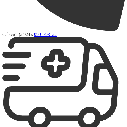
Cấp cứu (24/24):
0901793122