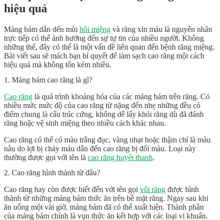
hiệu quả
Mảng bám dẫn dến mùi
hôi miệng
và răng xỉn màu là nguyên nhân
trực tiếp có thể ảnh hưởng đến sự tự tin của nhiều người. Không
những thế, đây có thể là một vấn đề liên quan đến bệnh răng miệng.
Bài viết sau sẽ mách bạn bí quyết để làm sạch cao răng một cách
hiệu quả mà không tốn kém nhiều.
1. Mảng bám cao răng là gì?
Cao răng
là quá trình khoáng hóa của các mảng bám trên răng. Có
nhiều mức mức độ của cao răng từ nặng đến nhẹ những đều có
điểm chung là cấu trúc cứng, không dễ lấy khỏi răng dù đã đánh
răng hoặc vệ sinh miệng theo nhiều cách khác nhau.
Cao răng có thể có màu trắng đục, vàng nhạt hoặc thậm chí là màu
nâu do lợi bị chảy máu dẫn đến cao răng bị đổi màu. Loại này
thường được gọi với tên là
cao răng huyết thanh
.
2. Cao răng hình thành từ đâu?
Cao răng hay còn được biết đến với tên gọi
vôi răng
được hình
thành từ những mảng bám thức ăn trên bề mặt răng. Ngay sau khi
ăn uống một vài giờ, mảng bám đã có thể xuất hiện. Thành phần
của mảng bám chính là vụn thức ăn kết hợp với các loại vi khuẩn.