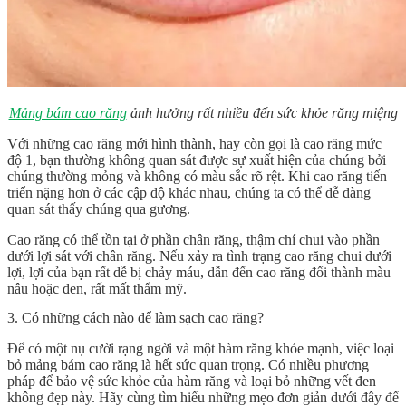
Mảng bám cao răng
ảnh hưởng rất nhiều đến sức khỏe răng miệng
Với những cao răng mới hình thành, hay còn gọi là cao răng mức
độ 1, bạn thường không quan sát được sự xuất hiện của chúng bởi
chúng thường mỏng và không có màu sắc rõ rệt. Khi cao răng tiến
triển nặng hơn ở các cập độ khác nhau, chúng ta có thể dễ dàng
quan sát thấy chúng qua gương.
Cao răng có thể tồn tại ở phần chân răng, thậm chí chui vào phần
dưới lợi sát với chân răng. Nếu xảy ra tình trạng cao răng chui dưới
lợi, lợi của bạn rất dễ bị chảy máu, dẫn đến cao răng đổi thành màu
nâu hoặc đen, rất mất thẩm mỹ.
3. Có những cách nào để làm sạch cao răng?
Để có một nụ cười rạng ngời và một hàm răng khỏe mạnh, việc loại
bỏ mảng bám cao răng là hết sức quan trọng. Có nhiều phương
pháp để bảo vệ sức khỏe của hàm răng và loại bỏ những vết đen
không đẹp này. Hãy cùng tìm hiểu những mẹo đơn giản dưới đây để