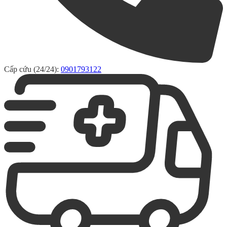
Cấp cứu (24/24):
0901793122