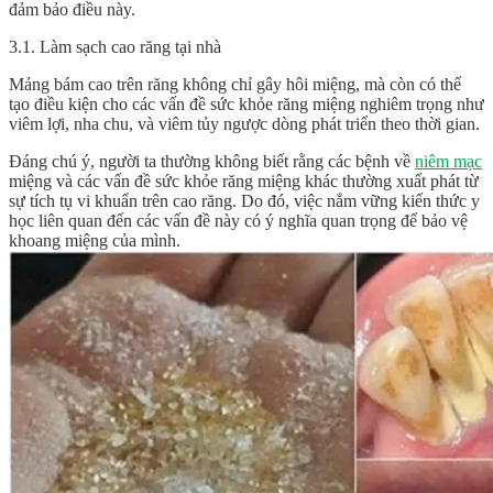
đảm bảo điều này.
3.1. Làm sạch cao răng tại nhà
Mảng bám cao trên răng không chỉ gây hôi miệng, mà còn có thể
tạo điều kiện cho các vấn đề sức khỏe răng miệng nghiêm trọng như
viêm lợi, nha chu, và viêm tủy ngược dòng phát triển theo thời gian.
Đáng chú ý, người ta thường không biết rằng các bệnh về
niêm mạc
miệng và các vấn đề sức khỏe răng miệng khác thường xuất phát từ
sự tích tụ vi khuẩn trên cao răng. Do đó, việc nắm vững kiến thức y
học liên quan đến các vấn đề này có ý nghĩa quan trọng để bảo vệ
khoang miệng của mình.