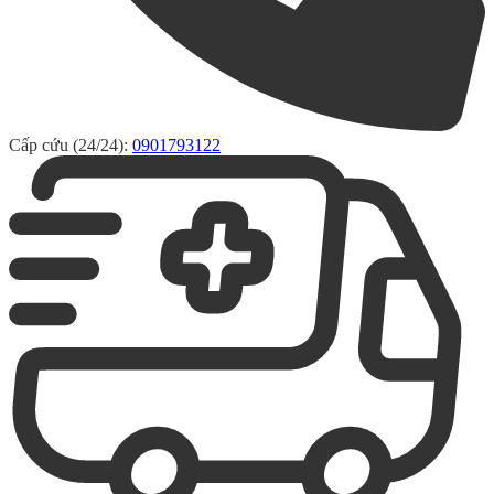
Cấp cứu (24/24):
0901793122