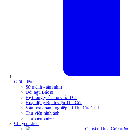
Giới thiệu
Sứ mệnh - tầm nhìn
Đội ngũ Bác sĩ
Hệ thống y tế Thu Cúc TCI
Hoạt động Bệnh viện Thu Cúc
Văn hóa doanh nghiệp tại Thu Cúc TCI
Thư viện hình ảnh
Thư viện video
Chuyên khoa
Chuyên khoa Cơ xương