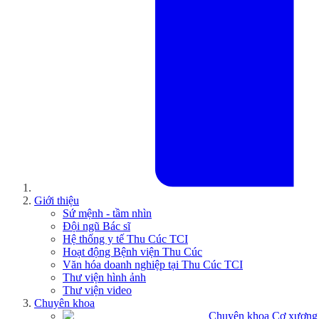
Giới thiệu
Sứ mệnh - tầm nhìn
Đội ngũ Bác sĩ
Hệ thống y tế Thu Cúc TCI
Hoạt động Bệnh viện Thu Cúc
Văn hóa doanh nghiệp tại Thu Cúc TCI
Thư viện hình ảnh
Thư viện video
Chuyên khoa
Chuyên khoa Cơ xương