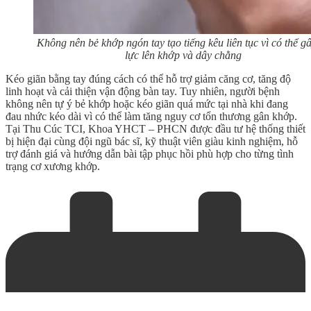
Không nên bẻ khớp ngón tay tạo tiếng kêu liên tục vì có thể g
lực lên khớp và dây chằng
Kéo giãn bằng tay đúng cách có thể hỗ trợ giảm căng cơ, tăng độ
linh hoạt và cải thiện vận động bàn tay. Tuy nhiên, người bệnh
không nên tự ý bẻ khớp hoặc kéo giãn quá mức tại nhà khi đang
đau nhức kéo dài vì có thể làm tăng nguy cơ tổn thương gân khớp.
Tại Thu Cúc TCI, Khoa YHCT – PHCN được đầu tư hệ thống thiết
bị hiện đại cùng đội ngũ bác sĩ, kỹ thuật viên giàu kinh nghiệm, hỗ
trợ đánh giá và hướng dẫn bài tập phục hồi phù hợp cho từng tình
trạng cơ xương khớp.