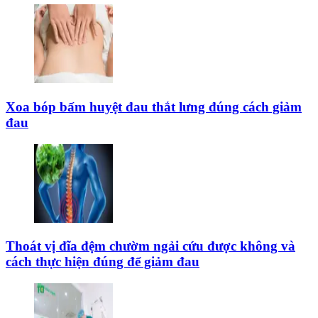
Xoa bóp bấm huyệt đau thắt lưng đúng cách giảm
đau
Thoát vị đĩa đệm chườm ngải cứu được không và
cách thực hiện đúng để giảm đau