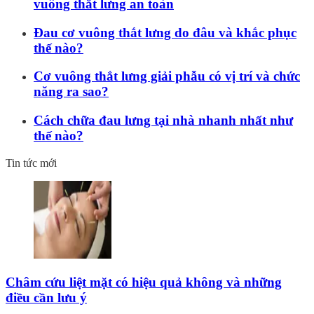
vuông thắt lưng an toàn
Đau cơ vuông thắt lưng do đâu và khắc phục
thế nào?
Cơ vuông thắt lưng giải phẫu có vị trí và chức
năng ra sao?
Cách chữa đau lưng tại nhà nhanh nhất như
thế nào?
Tin tức mới
Châm cứu liệt mặt có hiệu quả không và những
điều cần lưu ý