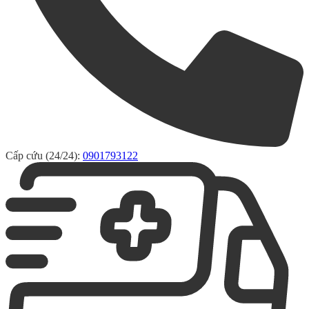
Cấp cứu (24/24):
0901793122