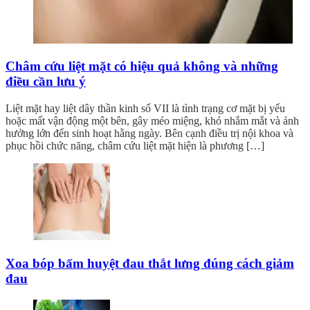
Châm cứu liệt mặt có hiệu quả không và những
điều cần lưu ý
Liệt mặt hay liệt dây thần kinh số VII là tình trạng cơ mặt bị yếu
hoặc mất vận động một bên, gây méo miệng, khó nhắm mắt và ảnh
hưởng lớn đến sinh hoạt hằng ngày. Bên cạnh điều trị nội khoa và
phục hồi chức năng, châm cứu liệt mặt hiện là phương […]
Xoa bóp bấm huyệt đau thắt lưng đúng cách giảm
đau