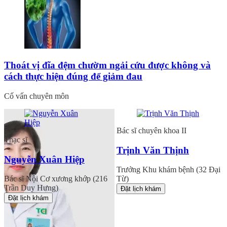
Thoát vị đĩa đệm chườm ngải cứu được không và
cách thực hiện đúng để giảm đau
Cố vấn chuyên môn
Bác sĩ chuyên khoa II
Thạc sĩ
Trịnh Văn Thịnh
Nguyễn Xuân Hiệp
Trưởng Khu khám bệnh (32 Đại
Bác sĩ Nội Cơ xương khớp (216
Từ)
Trần Duy Hưng)
Đặt lịch khám
Đặt lịch khám