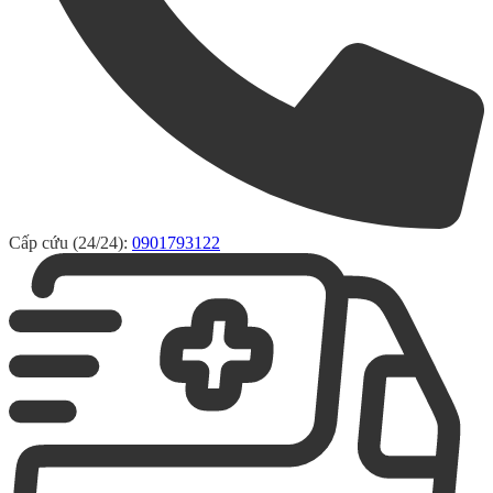
Cấp cứu (24/24):
0901793122