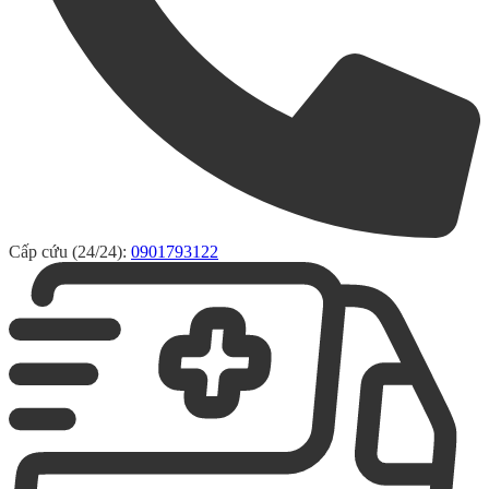
Cấp cứu (24/24):
0901793122