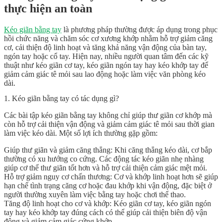
thực hiện an toàn
Kéo giãn bằng tay
là phương pháp thường được áp dụng trong phục
hồi chức năng và chăm sóc cơ xương khớp nhằm hỗ trợ giảm căng
cơ, cải thiện độ linh hoạt và tăng khả năng vận động của bàn tay,
ngón tay hoặc cổ tay. Hiện nay, nhiều người quan tâm đến các kỹ
thuật như kéo giãn cơ tay, kéo giãn ngón tay hay kéo khớp tay để
giảm cảm giác tê mỏi sau lao động hoặc làm việc văn phòng kéo
dài.
1. Kéo giãn bằng tay có tác dụng gì?
Các bài tập kéo giãn bằng tay không chỉ giúp thư giãn cơ khớp mà
còn hỗ trợ cải thiện vận động và giảm cảm giác tê mỏi sau thời gian
làm việc kéo dài. Một số lợi ích thường gặp gồm:
Giúp thư giãn và giảm căng thẳng: Khi căng thẳng kéo dài, cơ bắp
thường có xu hướng co cứng. Các động tác kéo giãn nhẹ nhàng
giúp cơ thể thư giãn tốt hơn và hỗ trợ cải thiện cảm giác mệt mỏi.
Hỗ trợ giảm nguy cơ chấn thương: Cơ và khớp linh hoạt hơn sẽ giúp
hạn chế tình trạng căng cơ hoặc đau khớp khi vận động, đặc biệt ở
người thường xuyên làm việc bằng tay hoặc chơi thể thao.
Tăng độ linh hoạt cho cơ và khớp: Kéo giãn cơ tay, kéo giãn ngón
tay hay kéo khớp tay đúng cách có thể giúp cải thiện biên độ vận
động và giảm cảm giác cứng khớp.