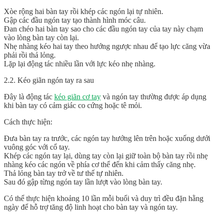
Xòe rộng hai bàn tay rồi khép các ngón lại tự nhiên.
Gập các đầu ngón tay tạo thành hình móc câu.
Đan chéo hai bàn tay sao cho các đầu ngón tay của tay này chạm
vào lòng bàn tay còn lại.
Nhẹ nhàng kéo hai tay theo hướng ngược nhau để tạo lực căng vừa
phải rồi thả lỏng.
Lặp lại động tác nhiều lần với lực kéo nhẹ nhàng.
2.2. Kéo giãn ngón tay ra sau
Đây là động tác
kéo giãn cơ tay
và ngón tay thường được áp dụng
khi bàn tay có cảm giác co cứng hoặc tê mỏi.
Cách thực hiện:
Đưa bàn tay ra trước, các ngón tay hướng lên trên hoặc xuống dưới
vuông góc với cổ tay.
Khép các ngón tay lại, dùng tay còn lại giữ toàn bộ bàn tay rồi nhẹ
nhàng kéo các ngón về phía cơ thể đến khi cảm thấy căng nhẹ.
Thả lỏng bàn tay trở về tư thế tự nhiên.
Sau đó gập từng ngón tay lần lượt vào lòng bàn tay.
Có thể thực hiện khoảng 10 lần mỗi buổi và duy trì đều đặn hằng
ngày để hỗ trợ tăng độ linh hoạt cho bàn tay và ngón tay.