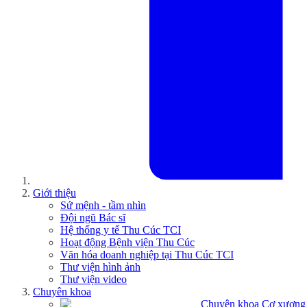
Giới thiệu
Sứ mệnh - tầm nhìn
Đội ngũ Bác sĩ
Hệ thống y tế Thu Cúc TCI
Hoạt động Bệnh viện Thu Cúc
Văn hóa doanh nghiệp tại Thu Cúc TCI
Thư viện hình ảnh
Thư viện video
Chuyên khoa
Chuyên khoa Cơ xương