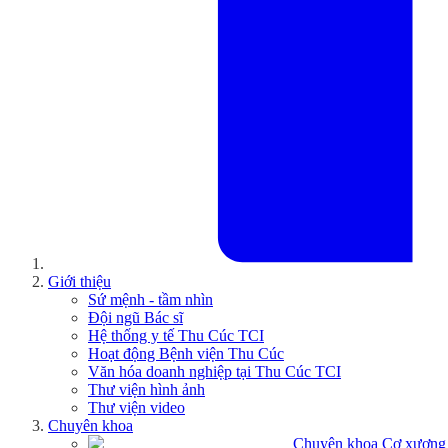
Giới thiệu
Sứ mệnh - tầm nhìn
Đội ngũ Bác sĩ
Hệ thống y tế Thu Cúc TCI
Hoạt động Bệnh viện Thu Cúc
Văn hóa doanh nghiệp tại Thu Cúc TCI
Thư viện hình ảnh
Thư viện video
Chuyên khoa
Chuyên khoa Cơ xương