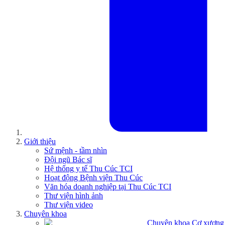
Giới thiệu
Sứ mệnh - tầm nhìn
Đội ngũ Bác sĩ
Hệ thống y tế Thu Cúc TCI
Hoạt động Bệnh viện Thu Cúc
Văn hóa doanh nghiệp tại Thu Cúc TCI
Thư viện hình ảnh
Thư viện video
Chuyên khoa
Chuyên khoa Cơ xương