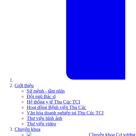
Giới thiệu
Sứ mệnh - tầm nhìn
Đội ngũ Bác sĩ
Hệ thống y tế Thu Cúc TCI
Hoạt động Bệnh viện Thu Cúc
Văn hóa doanh nghiệp tại Thu Cúc TCI
Thư viện hình ảnh
Thư viện video
Chuyên khoa
Chuyên khoa Cơ xương