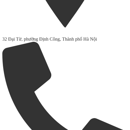
32 Đại Từ, phường Định Công, Thành phố Hà Nội