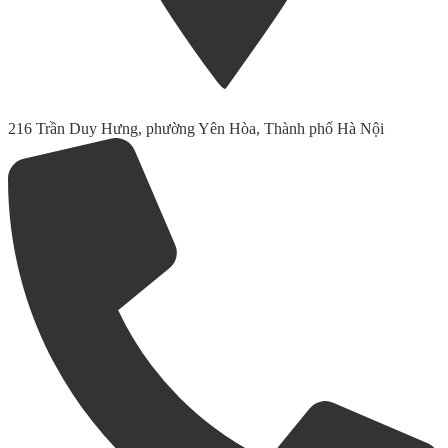
216 Trần Duy Hưng, phường Yên Hòa, Thành phố Hà Nội