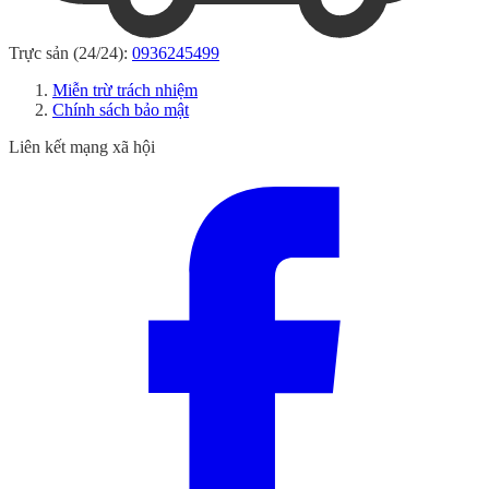
Trực sản (24/24):
0936245499
Miễn trừ trách nhiệm
Chính sách bảo mật
Liên kết mạng xã hội