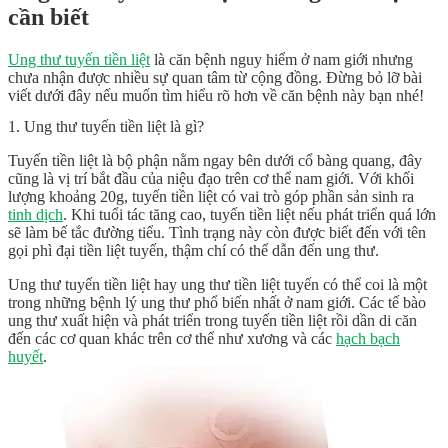
cần biết
Ung thư tuyến tiền liệt
là căn bệnh nguy hiểm ở nam giới nhưng
chưa nhận được nhiều sự quan tâm từ cộng đồng. Đừng bỏ lỡ bài
viết dưới đây nếu muốn tìm hiểu rõ hơn về căn bệnh này bạn nhé!
1. Ung thư tuyến tiền liệt là gì?
Tuyến tiền liệt là bộ phận nằm ngay bên dưới cổ bàng quang, đây
cũng là vị trí bắt đầu của niệu đạo trên cơ thể nam giới. Với khối
lượng khoảng 20g, tuyến tiền liệt có vai trò góp phần sản sinh ra
tinh dịch
. Khi tuổi tác tăng cao, tuyến tiền liệt nếu phát triển quá lớn
sẽ làm bế tắc đường tiểu. Tình trạng này còn được biết đến với tên
gọi phì đại tiền liệt tuyến, thậm chí có thể dẫn đến ung thư.
Ung thư tuyến tiền liệt hay ung thư tiền liệt tuyến có thể coi là một
trong những bệnh lý ung thư phổ biến nhất ở nam giới. Các tế bào
ung thư xuất hiện và phát triển trong tuyến tiền liệt rồi dần di căn
đến các cơ quan khác trên cơ thể như xương và các
hạch bạch
huyết
.