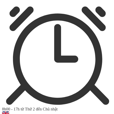
8h00 - 17h từ Thứ 2 đến Chủ nhật