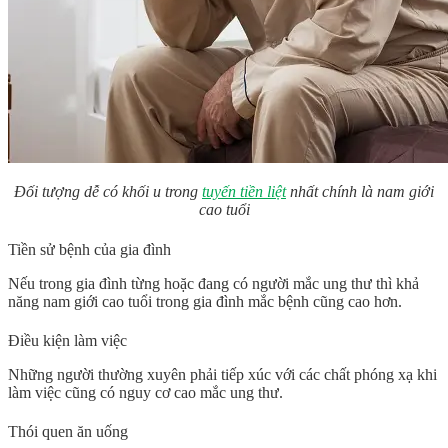
Đối tượng dễ có khối u trong
tuyến tiền liệt
nhất chính là nam giới
cao tuổi
Tiền sử bệnh của gia đình
Nếu trong gia đình từng hoặc đang có người mắc ung thư thì khả
năng nam giới cao tuổi trong gia đình mắc bệnh cũng cao hơn.
Điều kiện làm việc
Những người thường xuyên phải tiếp xúc với các chất phóng xạ khi
làm việc cũng có nguy cơ cao mắc ung thư.
Thói quen ăn uống