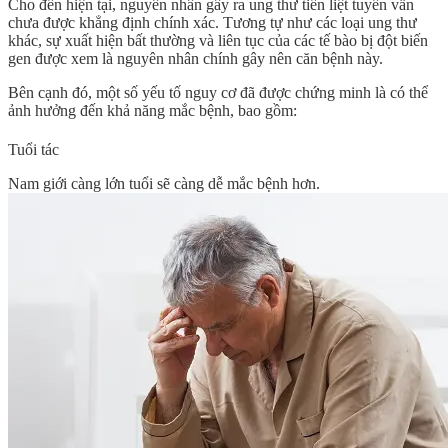
Cho đến hiện tại, nguyên nhân gây ra ung thư tiền liệt tuyến vẫn
chưa được khẳng định chính xác. Tương tự như các loại ung thư
khác, sự xuất hiện bất thường và liên tục của các tế bào bị đột biến
gen được xem là nguyên nhân chính gây nên căn bệnh này.
Bên cạnh đó, một số yếu tố nguy cơ đã được chứng minh là có thể
ảnh hưởng đến khả năng mắc bệnh, bao gồm:
Tuổi tác
Nam giới càng lớn tuổi sẽ càng dễ mắc bệnh hơn.