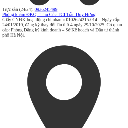
Trực sản (24/24):
0936245499
Phòng khám ĐKQT Thu Cúc TCI Trần Duy Hưng
Giấy CNĐK hoạt động chi nhánh: 0102624215-014 – Ngày cấp:
24/01/2019, đăng ký thay đổi lần thứ 4 ngày 29/10/2025. Cơ quan
cấp: Phòng Đăng ký kinh doanh – Sở Kế hoạch và Đầu tư thành
phố Hà Nội.