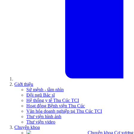
Giới thiệu
Sứ mệnh - tầm nhìn
Đội ngũ Bác sĩ
Hệ thống y tế Thu Cúc TCI
Hoạt động Bệnh viện Thu Cúc
Văn hóa doanh nghiệp tại Thu Cúc TCI
Thư viện hình ảnh
Thư viện video
Chuyên khoa
Chuyên khoa Cơ xương