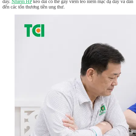
dày.
Nhiễm HP
kéo dài có thể gây viêm teo niêm mạc dạ dày và dẫn
đến các tổn thương tiền ung thư.