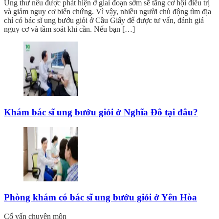
Ung thư nếu được phát hiện ở giai đoạn sớm sẽ tăng cơ hội điều trị
và giảm nguy cơ biến chứng. Vì vậy, nhiều người chủ động tìm địa
chỉ có bác sĩ ung bướu giỏi ở Cầu Giấy để được tư vấn, đánh giá
nguy cơ và tầm soát khi cần. Nếu bạn […]
Khám bác sĩ ung bướu giỏi ở Nghĩa Đô tại đâu?
Phòng khám có bác sĩ ung bướu giỏi ở Yên Hòa
Cố vấn chuyên môn