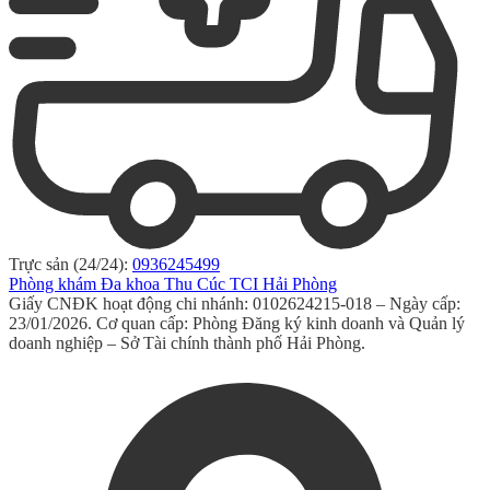
Trực sản (24/24):
0936245499
Phòng khám Đa khoa Thu Cúc TCI Hải Phòng
Giấy CNĐK hoạt động chi nhánh: 0102624215-018 – Ngày cấp:
23/01/2026. Cơ quan cấp: Phòng Đăng ký kinh doanh và Quản lý
doanh nghiệp – Sở Tài chính thành phố Hải Phòng.