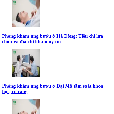
Phòng khám ung bướu ở Hà Đông: Tiêu chí lựa
chọn và địa chỉ khám uy tín
Phòng khám ung bướu ở Đại Mỗ tầm soát khoa
học, rõ ràng