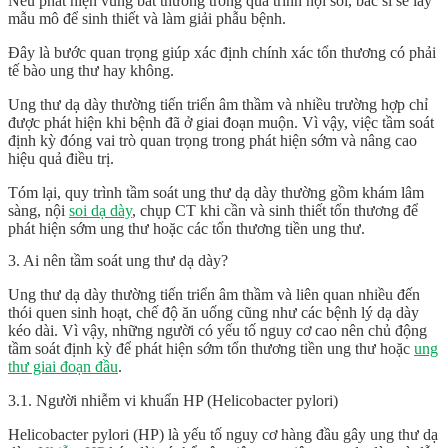
Nếu phát hiện vùng bất thường trong quá trình nội soi, bác sĩ sẽ lấy
mẫu mô để sinh thiết và làm giải phẫu bệnh.
Đây là bước quan trọng giúp xác định chính xác tổn thương có phải
tế bào ung thư hay không.
Ung thư dạ dày thường tiến triển âm thầm và nhiều trường hợp chỉ
được phát hiện khi bệnh đã ở giai đoạn muộn. Vì vậy, việc tầm soát
định kỳ đóng vai trò quan trọng trong phát hiện sớm và nâng cao
hiệu quả điều trị.
Tóm lại, quy trình tầm soát ung thư dạ dày thường gồm khám lâm
sàng, nội
soi dạ dày
, chụp CT khi cần và sinh thiết tổn thương để
phát hiện sớm ung thư hoặc các tổn thương tiền ung thư.
3.
Ai nên tầm soát ung thư dạ dày?
Ung thư dạ dày thường tiến triển âm thầm và liên quan nhiều đến
thói quen sinh hoạt, chế độ ăn uống cũng như các bệnh lý dạ dày
kéo dài. Vì vậy, những người có yếu tố nguy cơ cao nên chủ động
tầm soát định kỳ để phát hiện sớm tổn thương tiền ung thư hoặc
ung
thư giai đoạn đầu
.
3.1.
Người nhiễm vi khuẩn HP (Helicobacter pylori)
Helicobacter pylori (HP) là yếu tố nguy cơ hàng đầu gây ung thư dạ