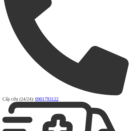
Cấp cứu (24/24):
0901793122