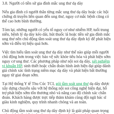
3.8.
Người có tiền sử gia đình mắc ung thư dạ dày
Nếu gia đình có người thân từng mắc ung thư dạ dày hoặc các hội
chứng di truyền liên quan đến ung thư, nguy cơ mắc bệnh cũng có
thể cao hơn bình thường.
Tóm lại, những người có yếu tố nguy cơ như nhiễm HP, tuổi trung
niên, bệnh lý dạ dày kéo dài, hút thuốc lá hoặc tiền sử gia đình mắc
ung thư nên chủ động tầm soát ung thư dạ dày định kỳ để phát hiện
sớm và điều trị hiệu quả hơn.
Việc tìm hiểu tầm soát ung thư dạ dày như thế nào giúp mỗi người
chủ động hơn trong việc bảo vệ sức khỏe tiêu hóa và phát hiện sớm
nguy cơ ung thư. Các phương pháp như nội soi dạ dày,
xét nghiệm
vi khuẩn HP
, sinh thiết hoặc chẩn đoán hình ảnh hiện đại giúp đánh
giá chính xác tình trạng niêm mạc dạ dày và phát hiện bất thường
ngay từ giai đoạn sớm.
Tại Hệ thống Y tế Thu Cúc TCI,
gói tầm soát ung thư
dạ dày được
xây dựng chuyên sâu với hệ thống nội soi công nghệ hiện đại, hỗ
trợ phát hiện sớm tổn thương nhỏ và nâng cao độ chính xác chẩn
đoán. Khách hàng được trực tiếp thăm khám cùng đội ngũ bác sĩ
giàu kinh nghiệm, quy trình nhanh chóng và an toàn.
Chủ động tầm soát ung thư dạ dày định kỳ là giải pháp quan trọng