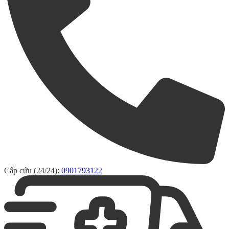
Cấp cứu (24/24):
0901793122