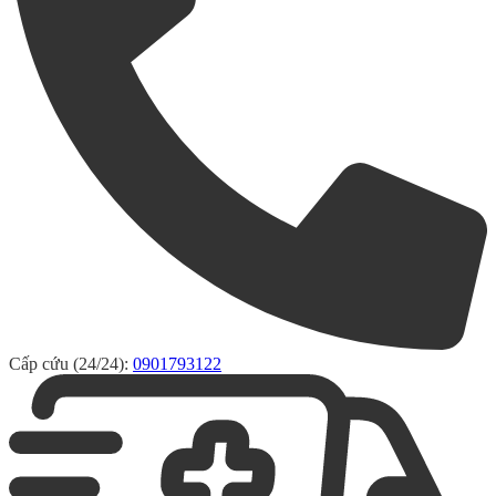
Cấp cứu (24/24):
0901793122