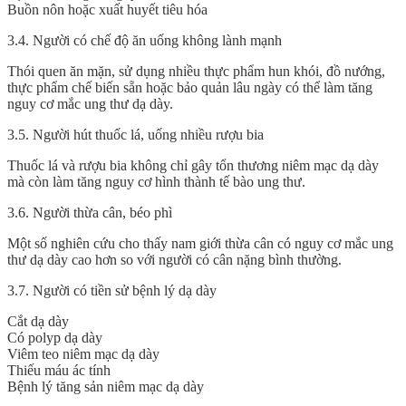
Buồn nôn hoặc xuất huyết tiêu hóa
3.4.
Người có chế độ ăn uống không lành mạnh
Thói quen ăn mặn, sử dụng nhiều thực phẩm hun khói, đồ nướng,
thực phẩm chế biến sẵn hoặc bảo quản lâu ngày có thể làm tăng
nguy cơ mắc ung thư dạ dày.
3.5.
Người hút thuốc lá, uống nhiều rượu bia
Thuốc lá và rượu bia không chỉ gây tổn thương niêm mạc dạ dày
mà còn làm tăng nguy cơ hình thành tế bào ung thư.
3.6.
Người thừa cân, béo phì
Một số nghiên cứu cho thấy nam giới thừa cân có nguy cơ mắc ung
thư dạ dày cao hơn so với người có cân nặng bình thường.
3.7.
Người có tiền sử bệnh lý dạ dày
Cắt dạ dày
Có polyp dạ dày
Viêm teo niêm mạc dạ dày
Thiếu máu ác tính
Bệnh lý tăng sản niêm mạc dạ dày