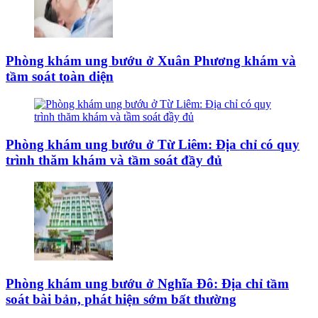
Phòng khám ung bướu ở Xuân Phương khám và
tầm soát toàn diện
Phòng khám ung bướu ở Từ Liêm: Địa chỉ có quy
trình thăm khám và tầm soát đầy đủ
Phòng khám ung bướu ở Nghĩa Đô: Địa chỉ tầm
soát bài bản, phát hiện sớm bất thường