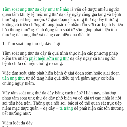
Tầm soát ung thư dạ dày như thế nào
là vấn đề được nhiều người
quan tâm khi tỷ lệ mắc ung thư dạ dày ngày càng gia tăng và bệnh
thường phát hiện muộn. Ở giai đoạn đầu, ung thư dạ dày thường
không có triệu chứng rõ ràng hoặc dễ nhầm lẫn với các bệnh lý tiêu
hóa thông thường. Chủ động tầm soát từ sớm giúp phát hiện tổn
thương tiền ung thư và nâng cao hiệu quả điều trị.
1.
Tầm soát ung thư dạ dày là gì
Tầm soát ung thư dạ dày là quá trình thực hiện các phương pháp
kiểm tra nhằm
phát hiện sớm ung thư
dạ dày ngay cả khi người
bệnh chưa có triệu chứng rõ ràng.
Việc tầm soát giúp phát hiện bệnh ở giai đoạn sớm hoặc giai đoạn
tiền ung thư
, từ đó tăng hiệu quả điều trị và giảm nguy cơ biến
chứng nguy hiểm.
Vậy tầm soát ung thư dạ dày bằng cách nào? Hiện nay, phương
pháp tầm soát ung thư dạ dày phổ biến và có giá trị cao nhất là nội
soi tiêu hóa trên. Thông qua nội soi, bác sĩ có thể quan sát trực tiếp
niêm mạc thực quản – dạ dày –
tá tràng
để phát hiện các tổn thương
bất thường như:
Viêm loét dạ dày