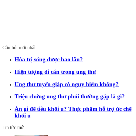
Câu hỏi mới nhất
Hóa trị sống được bao lâu?
Hiện tượng di căn trong ung thư
Ung thư tuyến giáp có nguy hiểm không?
Triệu chứng ung thư phổi thường gặp là gì?
Ăn gì để tiêu khối u? Thực phẩm hỗ trợ ức chế
khối u
Tin tức mới