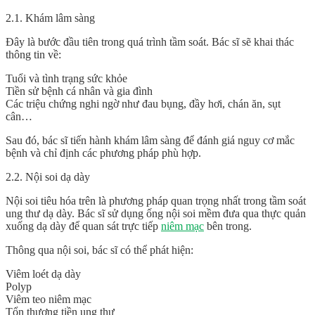
2.1.
Khám lâm sàng
Đây là bước đầu tiên trong quá trình tầm soát. Bác sĩ sẽ khai thác
thông tin về:
Tuổi và tình trạng sức khỏe
Tiền sử bệnh cá nhân và gia đình
Các triệu chứng nghi ngờ như đau bụng, đầy hơi, chán ăn, sụt
cân…
Sau đó, bác sĩ tiến hành khám lâm sàng để đánh giá nguy cơ mắc
bệnh và chỉ định các phương pháp phù hợp.
2.2.
Nội soi dạ dày
Nội soi tiêu hóa trên là phương pháp quan trọng nhất trong tầm soát
ung thư dạ dày. Bác sĩ sử dụng ống nội soi mềm đưa qua thực quản
xuống dạ dày để quan sát trực tiếp
niêm mạc
bên trong.
Thông qua nội soi, bác sĩ có thể phát hiện:
Viêm loét dạ dày
Polyp
Viêm teo niêm mạc
Tổn thương tiền ung thư