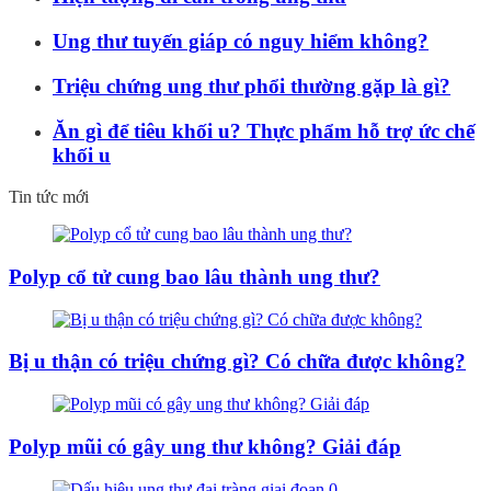
Ung thư tuyến giáp có nguy hiểm không?
Triệu chứng ung thư phổi thường gặp là gì?
Ăn gì để tiêu khối u? Thực phẩm hỗ trợ ức chế
khối u
Tin tức mới
Polyp cổ tử cung bao lâu thành ung thư?
Bị u thận có triệu chứng gì? Có chữa được không?
Polyp mũi có gây ung thư không? Giải đáp