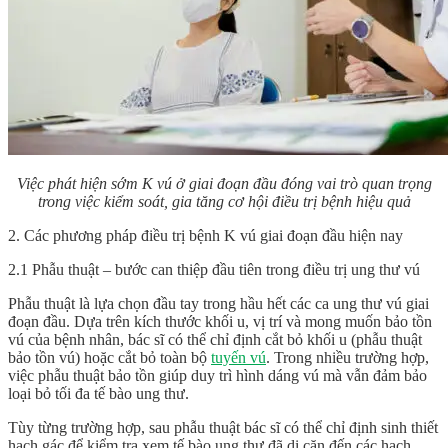
Việc phát hiện sớm K vú ở giai đoạn đầu đóng vai trò quan trọng
trong việc kiểm soát, gia tăng cơ hội điều trị bệnh hiệu quả
2. Các phương pháp điều trị bệnh K vú giai đoạn đầu hiện nay
2.1 Phẫu thuật – bước can thiệp đầu tiên trong điều trị ung thư vú
Phẫu thuật là lựa chọn đầu tay trong hầu hết các ca ung thư vú giai
đoạn đầu. Dựa trên kích thước khối u, vị trí và mong muốn bảo tồn
vú của bệnh nhân, bác sĩ có thể chỉ định cắt bỏ khối u (phẫu thuật
bảo tồn vú) hoặc cắt bỏ toàn bộ
tuyến vú
. Trong nhiều trường hợp,
việc phẫu thuật bảo tồn giúp duy trì hình dáng vú mà vẫn đảm bảo
loại bỏ tối đa tế bào ung thư.
Tùy từng trường hợp, sau phẫu thuật bác sĩ có thể chỉ định sinh thiết
hạch gác để kiểm tra xem tế bào ung thư đã di căn đến các hạch