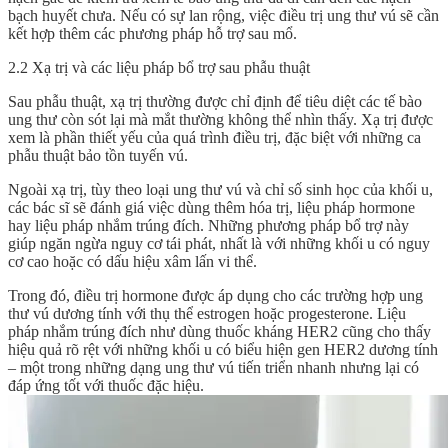
bạch huyết chưa. Nếu có sự lan rộng, việc điều trị ung thư vú sẽ cần
kết hợp thêm các phương pháp hỗ trợ sau mổ.
2.2 Xạ trị và các liệu pháp bổ trợ sau phẫu thuật
Sau phẫu thuật, xạ trị thường được chỉ định để tiêu diệt các tế bào
ung thư còn sót lại mà mắt thường không thể nhìn thấy. Xạ trị được
xem là phần thiết yếu của quá trình điều trị, đặc biệt với những ca
phẫu thuật bảo tồn tuyến vú.
Ngoài xạ trị, tùy theo loại ung thư vú và chỉ số sinh học của khối u,
các bác sĩ sẽ đánh giá việc dùng thêm hóa trị, liệu pháp hormone
hay liệu pháp nhắm trúng đích. Những phương pháp bổ trợ này
giúp ngăn ngừa nguy cơ tái phát, nhất là với những khối u có nguy
cơ cao hoặc có dấu hiệu xâm lấn vi thể.
Trong đó, điều trị hormone được áp dụng cho các trường hợp ung
thư vú dương tính với thụ thể estrogen hoặc progesterone. Liệu
pháp nhắm trúng đích như dùng thuốc kháng HER2 cũng cho thấy
hiệu quả rõ rệt với những khối u có biểu hiện gen HER2 dương tính
– một trong những dạng ung thư vú tiến triển nhanh nhưng lại có
đáp ứng tốt với thuốc đặc hiệu.