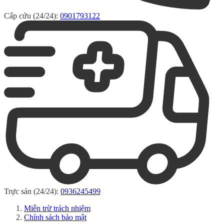
Cấp cứu (24/24):
0901793122
Trực sản (24/24):
0936245499
Miễn trừ trách nhiệm
Chính sách bảo mật