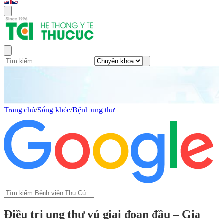
Trang chủ
/
Sống khỏe
/
Bệnh ung thư
Điều trị ung thư vú giai đoạn đầu – Gia