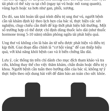
tái phát có thể xảy ra tại chỗ (ngay tại vú hoặc mô xung quanh),
vùng hạch hoặc xa hơn như gan, phổi, xương.
Do đó, sau khi hoàn tất quá trình
điều trị ung thư vú
, người bệnh
cần tái khám định kỳ theo lịch hẹn của bác sĩ, thực hiện các xét
nghiệm, chụp chiếu cần thiết để kịp thời phát hiện bất thường. Một
số trường hợp có thể được chỉ định dùng thuốc kéo dài (như thuốc
hormone trong 5-10 năm) nhằm phòng ngừa tái phát hiệu quả.
Ung thư vú không còn là bản án tử nếu được phát hiện và điều trị
kịp thời. Giai đoạn đầu chính là “cơ hội vàng” để can thiệp hiệu
quả, với khả năng khỏi bệnh cao và ít biến chứng lâu dài.
Lưu ý, các thông tin trên chỉ dành cho mục đích tham khảo và tra
cứu, không thay thế cho việc thăm khám, chẩn đoán hoặc điều trị y
khoa. Người bệnh cần tuân theo hướng dẫn của bác sĩ, không tự ý
thực hiện theo nội dung bài viết để đảm bảo an toàn cho sức khỏe.