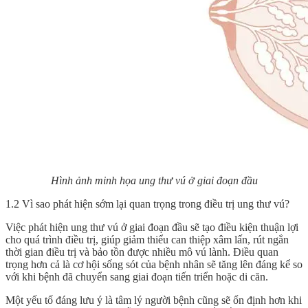
Hình ảnh minh họa ung thư vú ở giai đoạn đầu
1.2 Vì sao phát hiện sớm lại quan trọng trong điều trị ung thư vú?
Việc phát hiện ung thư vú ở giai đoạn đầu sẽ tạo điều kiện thuận lợi
cho quá trình điều trị, giúp giảm thiểu can thiệp xâm lấn, rút ngắn
thời gian điều trị và bảo tồn được nhiều mô vú lành. Điều quan
trọng hơn cả là cơ hội sống sót của bệnh nhân sẽ tăng lên đáng kể so
với khi bệnh đã chuyển sang giai đoạn tiến triển hoặc di căn.
Một yếu tố đáng lưu ý là tâm lý người bệnh cũng sẽ ổn định hơn khi