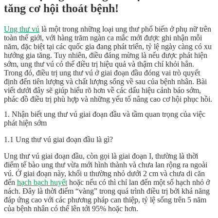
tăng cơ hội thoát bệnh!
Ung thư vú
là một trong những loại ung thư phổ biến ở phụ nữ trên
toàn thế giới, với hàng trăm ngàn ca mắc mới được ghi nhận mỗi
năm, đặc biệt tại các quốc gia đang phát triển, tỷ lệ ngày càng có xu
hướng gia tăng. Tuy nhiên, điều đáng mừng là nếu được phát hiện
sớm, ung thư vú có thể điều trị hiệu quả và thậm chí khỏi hẳn.
Trong đó, điều trị ung thư vú ở giai đoạn đầu đóng vai trò quyết
định đến tiên lượng và chất lượng sống về sau của bệnh nhân. Bài
viết dưới đây sẽ giúp hiểu rõ hơn về các dấu hiệu cảnh báo sớm,
phác đồ điều trị phù hợp và những yếu tố nâng cao cơ hội phục hồi.
1. Nhận biết ung thư vú giai đoạn đầu và tầm quan trọng của việc
phát hiện sớm
1.1 Ung thư vú giai đoạn đầu là gì?
Ung thư vú giai đoạn đầu, còn gọi là giai đoạn I, thường là thời
điểm tế bào ung thư vừa mới hình thành và chưa lan rộng ra ngoài
vú. Ở giai đoạn này, khối u thường nhỏ dưới 2 cm và chưa di căn
đến
hạch bạch huyết
hoặc nếu có thì chỉ lan đến một số hạch nhỏ ở
nách. Đây là thời điểm “vàng” trong quá trình điều trị bởi khả năng
đáp ứng cao với các phương pháp can thiệp, tỷ lệ sống trên 5 năm
của bệnh nhân có thể lên tới 95% hoặc hơn.