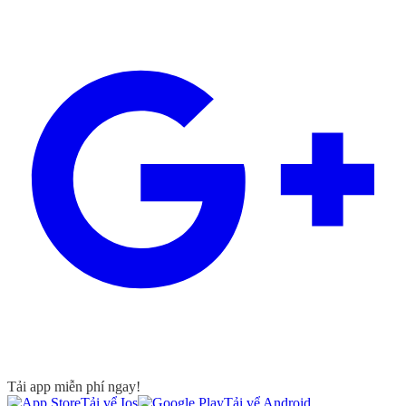
Tải app miễn phí ngay!
Tải vể Ios
Tải vể Android