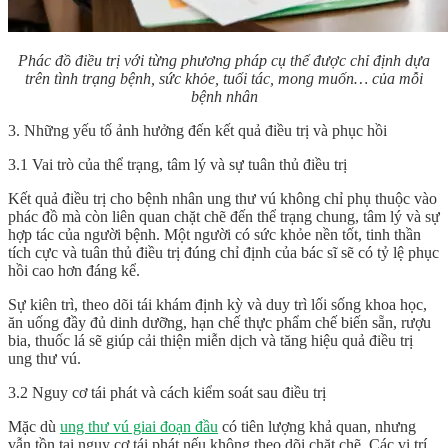
Phác đồ điều trị với từng phương pháp cụ thể được chỉ định dựa
trên tình trạng bệnh, sức khỏe, tuổi tác, mong muốn… của mỗi
bệnh nhân
3. Những yếu tố ảnh hưởng đến kết quả điều trị và phục hồi
3.1 Vai trò của thể trạng, tâm lý và sự tuân thủ điều trị
Kết quả điều trị cho bệnh nhân ung thư vú không chỉ phụ thuộc vào
phác đồ mà còn liên quan chặt chẽ đến thể trạng chung, tâm lý và sự
hợp tác của người bệnh. Một người có sức khỏe nền tốt, tinh thần
tích cực và tuân thủ điều trị đúng chỉ định của bác sĩ sẽ có tỷ lệ phục
hồi cao hơn đáng kể.
Sự kiên trì, theo dõi tái khám định kỳ và duy trì lối sống khoa học,
ăn uống đầy đủ dinh dưỡng, hạn chế thực phẩm chế biến sẵn, rượu
bia, thuốc lá sẽ giúp cải thiện miễn dịch và tăng hiệu quả điều trị
ung thư vú.
3.2 Nguy cơ tái phát và cách kiểm soát sau điều trị
Mặc dù
ung thư vú giai đoạn đầu
có tiên lượng khả quan, nhưng
vẫn tồn tại nguy cơ tái phát nếu không theo dõi chặt chẽ. Các vị trí