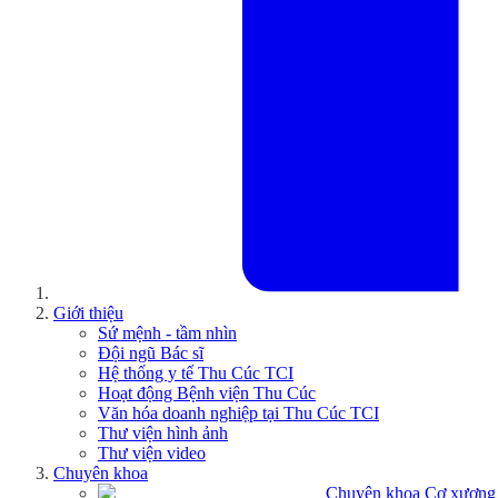
Giới thiệu
Sứ mệnh - tầm nhìn
Đội ngũ Bác sĩ
Hệ thống y tế Thu Cúc TCI
Hoạt động Bệnh viện Thu Cúc
Văn hóa doanh nghiệp tại Thu Cúc TCI
Thư viện hình ảnh
Thư viện video
Chuyên khoa
Chuyên khoa Cơ xương