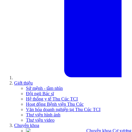
Giới thiệu
Sứ mệnh - tầm nhìn
Đội ngũ Bác sĩ
Hệ thống y tế Thu Cúc TCI
Hoạt động Bệnh viện Thu Cúc
Văn hóa doanh nghiệp tại Thu Cúc TCI
Thư viện hình ảnh
Thư viện video
Chuyên khoa
Chuyên khoa Cơ xương