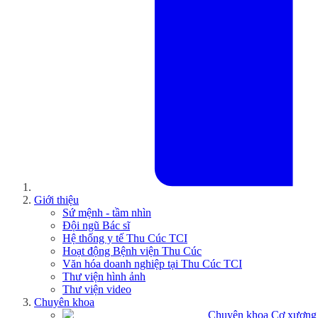
Giới thiệu
Sứ mệnh - tầm nhìn
Đội ngũ Bác sĩ
Hệ thống y tế Thu Cúc TCI
Hoạt động Bệnh viện Thu Cúc
Văn hóa doanh nghiệp tại Thu Cúc TCI
Thư viện hình ảnh
Thư viện video
Chuyên khoa
Chuyên khoa Cơ xương