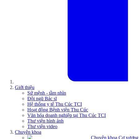
Giới thiệu
Sứ mệnh - tầm nhìn
Đội ngũ Bác sĩ
Hệ thống y tế Thu Cúc TCI
Hoạt động Bệnh viện Thu Cúc
Văn hóa doanh nghiệp tại Thu Cúc TCI
Thư viện hình ảnh
Thư viện video
Chuyên khoa
Chuyên khoa Cơ xương