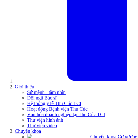
Giới thiệu
Sứ mệnh - tầm nhìn
Đội ngũ Bác sĩ
Hệ thống y tế Thu Cúc TCI
Hoạt động Bệnh viện Thu Cúc
Văn hóa doanh nghiệp tại Thu Cúc TCI
Thư viện hình ảnh
Thư viện video
Chuyên khoa
Chuyên khoa Cơ xương