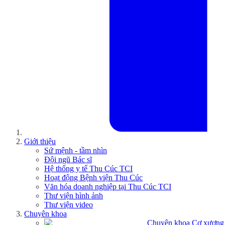
Giới thiệu
Sứ mệnh - tầm nhìn
Đội ngũ Bác sĩ
Hệ thống y tế Thu Cúc TCI
Hoạt động Bệnh viện Thu Cúc
Văn hóa doanh nghiệp tại Thu Cúc TCI
Thư viện hình ảnh
Thư viện video
Chuyên khoa
Chuyên khoa Cơ xương