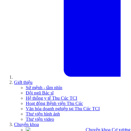
Giới thiệu
Sứ mệnh - tầm nhìn
Đội ngũ Bác sĩ
Hệ thống y tế Thu Cúc TCI
Hoạt động Bệnh viện Thu Cúc
Văn hóa doanh nghiệp tại Thu Cúc TCI
Thư viện hình ảnh
Thư viện video
Chuyên khoa
Chuyên khoa Cơ xương