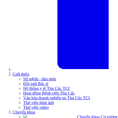
Giới thiệu
Sứ mệnh - tầm nhìn
Đội ngũ Bác sĩ
Hệ thống y tế Thu Cúc TCI
Hoạt động Bệnh viện Thu Cúc
Văn hóa doanh nghiệp tại Thu Cúc TCI
Thư viện hình ảnh
Thư viện video
Chuyên khoa
Chuyên khoa Cơ xương