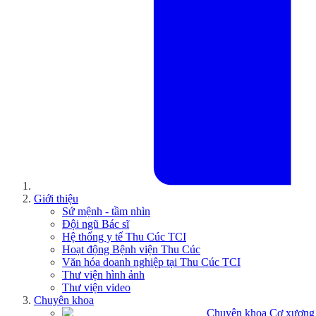
Giới thiệu
Sứ mệnh - tầm nhìn
Đội ngũ Bác sĩ
Hệ thống y tế Thu Cúc TCI
Hoạt động Bệnh viện Thu Cúc
Văn hóa doanh nghiệp tại Thu Cúc TCI
Thư viện hình ảnh
Thư viện video
Chuyên khoa
Chuyên khoa Cơ xương