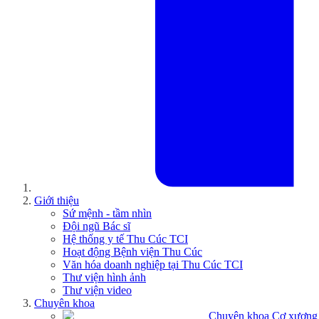
Giới thiệu
Sứ mệnh - tầm nhìn
Đội ngũ Bác sĩ
Hệ thống y tế Thu Cúc TCI
Hoạt động Bệnh viện Thu Cúc
Văn hóa doanh nghiệp tại Thu Cúc TCI
Thư viện hình ảnh
Thư viện video
Chuyên khoa
Chuyên khoa Cơ xương