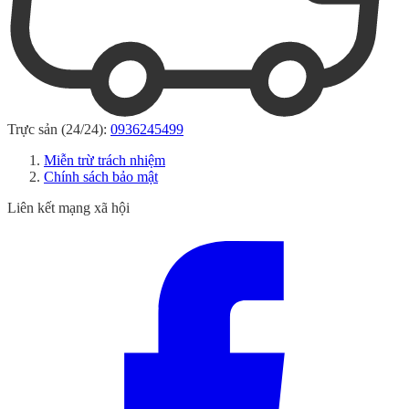
Trực sản (24/24):
0936245499
Miễn trừ trách nhiệm
Chính sách bảo mật
Liên kết mạng xã hội