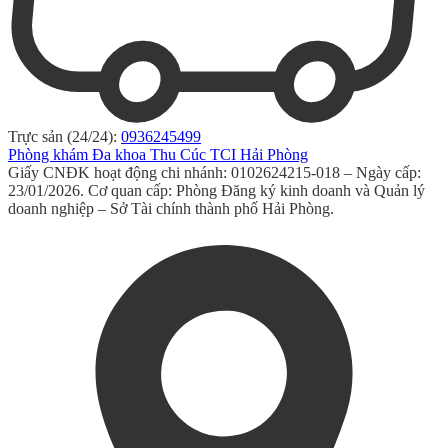
Trực sản (24/24):
0936245499
Phòng khám Đa khoa Thu Cúc TCI Hải Phòng
Giấy CNĐK hoạt động chi nhánh: 0102624215-018 – Ngày cấp:
23/01/2026. Cơ quan cấp: Phòng Đăng ký kinh doanh và Quản lý
doanh nghiệp – Sở Tài chính thành phố Hải Phòng.