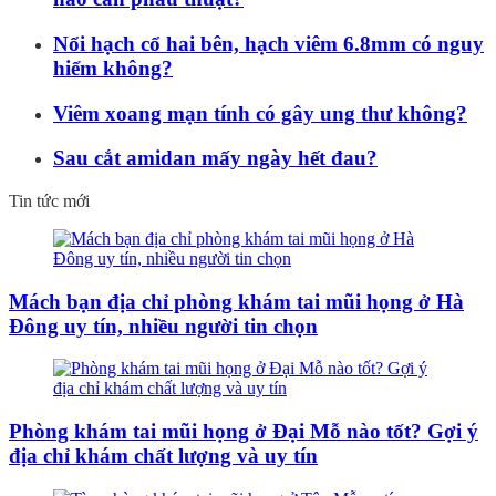
Nổi hạch cổ hai bên, hạch viêm 6.8mm có nguy
hiểm không?
Viêm xoang mạn tính có gây ung thư không?
Sau cắt amidan mấy ngày hết đau?
Tin tức mới
Mách bạn địa chỉ phòng khám tai mũi họng ở Hà
Đông uy tín, nhiều người tin chọn
Phòng khám tai mũi họng ở Đại Mỗ nào tốt? Gợi ý
địa chỉ khám chất lượng và uy tín