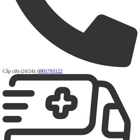
Cấp cứu (24/24):
0901793122