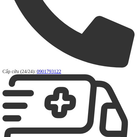
Cấp cứu (24/24):
0901793122