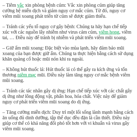
– Tiêm
vắc
xin phòng bệnh cúm: Vắc xin phòng cúm giúp tăng
cường hệ miễn dịch và giảm nguy cơ mắc cúm. Từ đó, nguy cơ
viêm mũi xoang phát triển từ cúm sẽ được giảm thiểu.
– Tránh các yếu tố nguy cơ gây bệnh: Chúng ta hãy hạn chế tiếp
xúc với các nguồn lây nhiễm như virus cảm cúm,
viêm họng
, viêm
tai, … Điều này để tránh bị nhiễm và phát triển viêm mũi xoang.
– Giữ ấm mũi xoang: Đặc biệt vào mùa lạnh, hãy đảm bảo mũi
xoang của bạn được giữ ấm. Chúng ta thực hiện bằng cách sử dụng
khăn quàng cổ hoặc mũi nón khi ra ngoài.
– Không hút thuốc lá: Hút thuốc lá có thể gây ra kích ứng và tổn
thương
niêm mạc
mũi. Điều này làm tăng nguy cơ mắc bệnh viêm
mũi xoang.
– Tránh các tác nhân gây dị ứng: Hạn chế tiếp xúc với các chất gây
dị ứng như lông động vật, phấn hoa, hóa chất. Việc này để giảm
nguy cơ phát triển viêm mũi xoang do dị ứng.
– Tăng cường miễn dịch: Duy trì một lối sống lành mạnh bằng cách
ăn uống đủ dinh dưỡng, tập thể dục đều đặn là cần thiết. Điều này
giúp cơ thể có khả năng đối phó tốt hơn với vi khuẩn và virus gây
viêm mũi xoang.