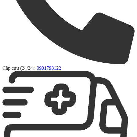
Cấp cứu (24/24):
0901793122