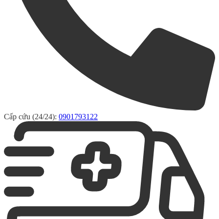
Cấp cứu (24/24):
0901793122