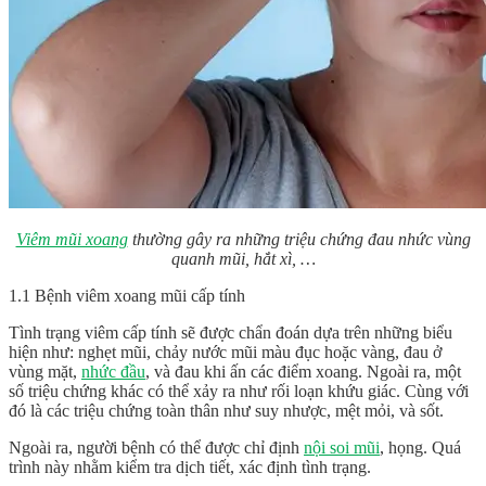
Viêm mũi xoang
thường gây ra những triệu chứng đau nhức vùng
quanh mũi, hắt xì, …
1.1 Bệnh viêm xoang mũi cấp tính
Tình trạng viêm cấp tính sẽ được chẩn đoán dựa trên những biểu
hiện như: nghẹt mũi, chảy nước mũi màu đục hoặc vàng, đau ở
vùng mặt,
nhức đầu
, và đau khi ấn các điểm xoang. Ngoài ra, một
số triệu chứng khác có thể xảy ra như rối loạn khứu giác. Cùng với
đó là các triệu chứng toàn thân như suy nhược, mệt mỏi, và sốt.
Ngoài ra, người bệnh có thể được chỉ định
nội soi mũi
, họng. Quá
trình này nhằm kiểm tra dịch tiết, xác định tình trạng.