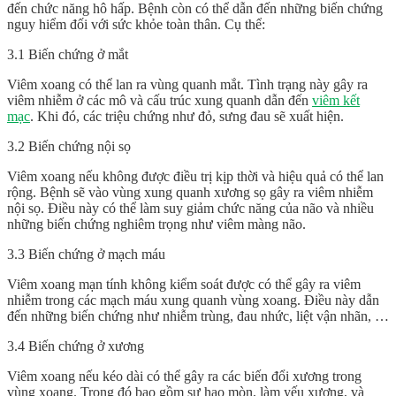
đến chức năng hô hấp. Bệnh còn có thể dẫn đến những biến chứng
nguy hiểm đối với sức khỏe toàn thân. Cụ thể:
3.1 Biến chứng ở mắt
Viêm xoang có thể lan ra vùng quanh mắt. Tình trạng này gây ra
viêm nhiễm ở các mô và cấu trúc xung quanh dẫn đến
viêm kết
mạc
. Khi đó, các triệu chứng như đỏ, sưng đau sẽ xuất hiện.
3.2 Biến chứng nội sọ
Viêm xoang nếu không được điều trị kịp thời và hiệu quả có thể lan
rộng. Bệnh sẽ vào vùng xung quanh xương sọ gây ra viêm nhiễm
nội sọ. Điều này có thể làm suy giảm chức năng của não và nhiều
những biến chứng nghiêm trọng như viêm màng não.
3.3 Biến chứng ở mạch máu
Viêm xoang mạn tính không kiểm soát được có thể gây ra viêm
nhiễm trong các mạch máu xung quanh vùng xoang. Điều này dẫn
đến những biến chứng như nhiễm trùng, đau nhức, liệt vận nhãn, …
3.4 Biến chứng ở xương
Viêm xoang nếu kéo dài có thể gây ra các biến đổi xương trong
vùng xoang. Trong đó bao gồm sự hao mòn, làm yếu xương, và