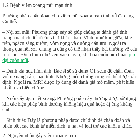
1.2 Bệnh viêm xoang mũi mạn tính
Phương pháp chẩn đoán cho viêm mũi xoang mạn tính rất đa dạng.
Cụ thể:
– Nội soi mũi: Phương pháp này sẽ giúp chúng ta đánh giá tình
trạng của dịch tiết ở các vị trí khác nhau. Ví dụ như khe giữa, khe
trên, ngách sàng bướm, vòm họng và đường dẫn lưu. Ngoài ra
thông qua nội soi, chúng ta cũng có thể nhận thấy bất thường về cấu
trúc mũi. Điển hình như vẹo vách ngăn, khí hóa cuốn mũi hoặc
phì
đại cuốn mũi
.
– Đánh giá qua hình ảnh: Bác sĩ sẽ sử dụng CT scan để chẩn đoán
viêm xoang cấp, mạn tính. Những biến chứng cũng có thể được xác
định. Ngoài ra, MRI được áp dụng để đánh giá mô mềm, phát hiện
khối u và biến chứng.
– Nuôi cấy dịch tiết xoang: Phương pháp này thường được sử dụng
khi các biện pháp bình thường không hiệu quả hoặc dị ứng kháng
sinh.
– Sinh thiết: Đây là phương pháp được chỉ định để chẩn đoán và
phân biệt các bệnh tự miễn dịch, u hạt và loại trừ các khối u khác.
2. Nguyên nhân gây viêm xoang mũi