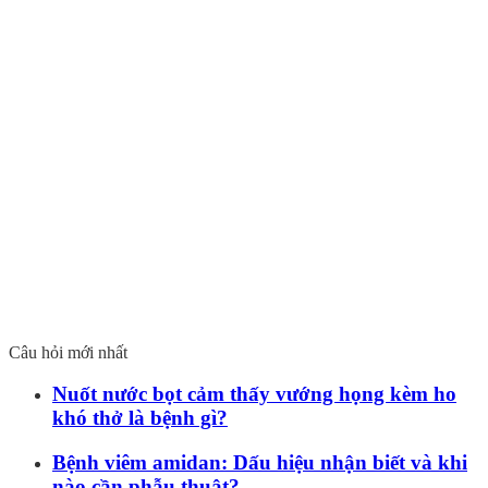
Câu hỏi mới nhất
Nuốt nước bọt cảm thấy vướng họng kèm ho
khó thở là bệnh gì?
Bệnh viêm amidan: Dấu hiệu nhận biết và khi
nào cần phẫu thuật?