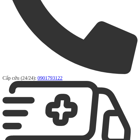
Cấp cứu (24/24):
0901793122