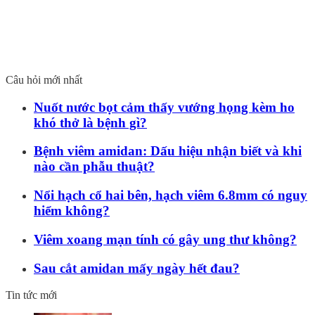
Câu hỏi mới nhất
Nuốt nước bọt cảm thấy vướng họng kèm ho
khó thở là bệnh gì?
Bệnh viêm amidan: Dấu hiệu nhận biết và khi
nào cần phẫu thuật?
Nổi hạch cổ hai bên, hạch viêm 6.8mm có nguy
hiểm không?
Viêm xoang mạn tính có gây ung thư không?
Sau cắt amidan mấy ngày hết đau?
Tin tức mới