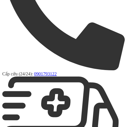
Cấp cứu (24/24):
0901793122