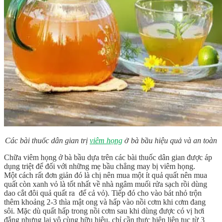
Các bài thuốc dân gian trị
viêm họng
ở bà bầu hiệu quả và an toàn
Chữa viêm họng ở bà bầu dựa trên các bài thuốc dân gian được áp
dụng triệt để đối với những mẹ bầu chẳng may bị viêm họng.
Một cách rất đơn giản đó là chị nên mua một ít quả quất nên mua
quất còn xanh vỏ là tốt nhất về nhà ngâm muối rửa sạch rồi dùng
dao cắt đôi quả quất ra để cả vỏ). Tiếp đó cho vào bát nhỏ trộn
thêm khoảng 2-3 thìa mật ong và hấp vào nồi cơm khi cơm đang
sôi. Mặc dù quất hấp trong nồi cơm sau khi dùng được có vị hơi
đắng nhưng lại vô cùng hữu hiệu, chỉ cần thực hiện liên tục từ 3