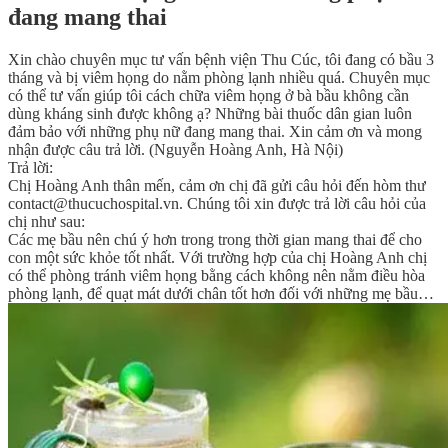
đang mang thai
Xin chào chuyên mục tư vấn bệnh viện Thu Cúc, tôi đang có bầu 3
tháng và bị viêm họng do nằm phòng lạnh nhiều quá. Chuyên mục
có thể tư vấn giúp tôi cách chữa viêm họng ở bà bầu không cần
dùng kháng sinh được không ạ? Những bài thuốc dân gian luôn
đảm bảo với những phụ nữ đang mang thai. Xin cảm ơn và mong
nhận được câu trả lời. (Nguyễn Hoàng Anh, Hà Nội)
Trả lời:
Chị Hoàng Anh thân mến, cảm ơn chị đã gửi câu hỏi đến hòm thư
contact@thucuchospital.vn. Chúng tôi xin được trả lời câu hỏi của
chị như sau:
Các mẹ bầu nên chú ý hơn trong trong thời gian mang thai để cho
con một sức khỏe tốt nhất. Với trường hợp của chị Hoàng Anh chị
có thể phòng tránh viêm họng bằng cách không nên nằm điều hòa
phòng lạnh, để quạt mát dưới chân tốt hơn đối với những mẹ bầu…