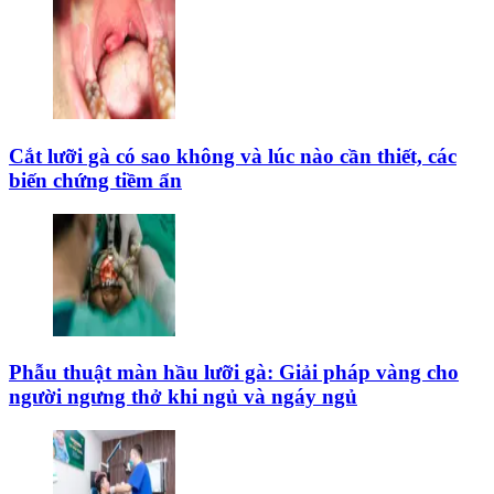
Cắt lưỡi gà có sao không và lúc nào cần thiết, các
biến chứng tiềm ẩn
Phẫu thuật màn hầu lưỡi gà: Giải pháp vàng cho
người ngưng thở khi ngủ và ngáy ngủ