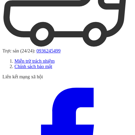
Trực sản (24/24):
0936245499
Miễn trừ trách nhiệm
Chính sách bảo mật
Liên kết mạng xã hội