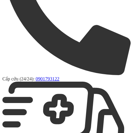
Cấp cứu (24/24):
0901793122