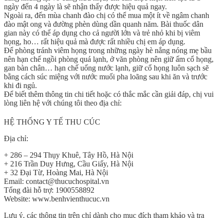
ngày đến 4 ngày là sẽ nhận thấy được hiệu quả ngay.
Ngoài ra, đến mùa chanh đào chị có thể mua một ít về ngâm chanh
đào mật ong và đường phèn dùng dần quanh năm. Bài thuốc dân
gian này có thể áp dụng cho cả người lớn và trẻ nhỏ khi bị viêm
họng, ho… rất hiệu quả mà được rất nhiều chị em áp dụng.
Để phòng tránh viêm họng trong những ngày hè nắng nóng mẹ bầu
nên hạn chế ngồi phòng quá lạnh, ở văn phòng nên giữ ấm cổ họng,
gan bàn chân… hạn chế uống nước lạnh, giữ cổ họng luôn sạch sẽ
bằng cách súc miệng với nước muối pha loãng sau khi ăn và trước
khi đi ngủ.
Để biết thêm thông tin chi tiết hoặc có thắc mắc cần giải đáp, chị vui
lòng liên hệ với chúng tôi theo địa chỉ:
HỆ THỐNG Y TẾ THU CÚC
Địa chỉ:
+ 286 – 294 Thụy Khuê, Tây Hồ, Hà Nội
+ 216 Trần Duy Hưng, Cầu Giấy, Hà Nội
+ 32 Đại Từ, Hoàng Mai, Hà Nội
Email: contact@thucuchospital.vn
Tổng đài hỗ trợ: 1900558892
Website: www.benhvienthucuc.vn
Lưu ý, các thông tin trên chỉ dành cho mục đích tham khảo và tra