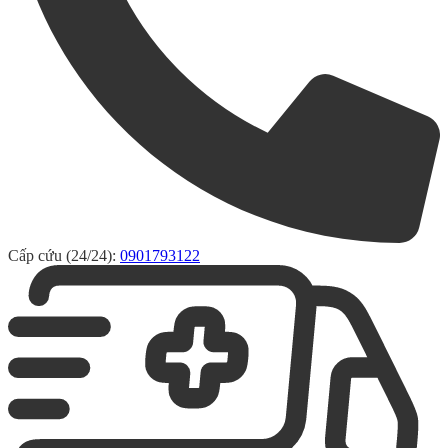
Cấp cứu (24/24):
0901793122