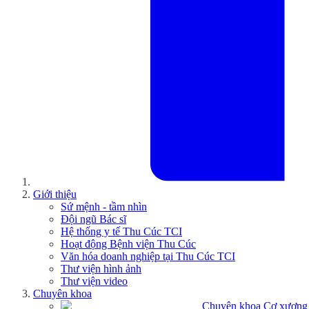
Giới thiệu
Sứ mệnh - tầm nhìn
Đội ngũ Bác sĩ
Hệ thống y tế Thu Cúc TCI
Hoạt động Bệnh viện Thu Cúc
Văn hóa doanh nghiệp tại Thu Cúc TCI
Thư viện hình ảnh
Thư viện video
Chuyên khoa
Chuyên khoa Cơ xương