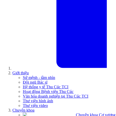
Giới thiệu
Sứ mệnh - tầm nhìn
Đội ngũ Bác sĩ
Hệ thống y tế Thu Cúc TCI
Hoạt động Bệnh viện Thu Cúc
Văn hóa doanh nghiệp tại Thu Cúc TCI
Thư viện hình ảnh
Thư viện video
Chuyên khoa
Chuyên khoa Cơ xương