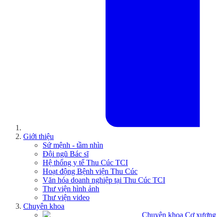
Giới thiệu
Sứ mệnh - tầm nhìn
Đội ngũ Bác sĩ
Hệ thống y tế Thu Cúc TCI
Hoạt động Bệnh viện Thu Cúc
Văn hóa doanh nghiệp tại Thu Cúc TCI
Thư viện hình ảnh
Thư viện video
Chuyên khoa
Chuyên khoa Cơ xương