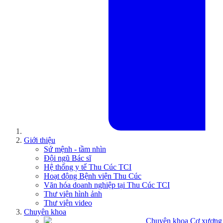
Giới thiệu
Sứ mệnh - tầm nhìn
Đội ngũ Bác sĩ
Hệ thống y tế Thu Cúc TCI
Hoạt động Bệnh viện Thu Cúc
Văn hóa doanh nghiệp tại Thu Cúc TCI
Thư viện hình ảnh
Thư viện video
Chuyên khoa
Chuyên khoa Cơ xương