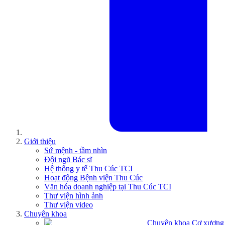
Giới thiệu
Sứ mệnh - tầm nhìn
Đội ngũ Bác sĩ
Hệ thống y tế Thu Cúc TCI
Hoạt động Bệnh viện Thu Cúc
Văn hóa doanh nghiệp tại Thu Cúc TCI
Thư viện hình ảnh
Thư viện video
Chuyên khoa
Chuyên khoa Cơ xương