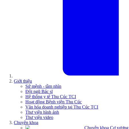
Giới thiệu
Sứ mệnh - tầm nhìn
Đội ngũ Bác sĩ
Hệ thống y tế Thu Cúc TCI
Hoạt động Bệnh viện Thu Cúc
Văn hóa doanh nghiệp tại Thu Cúc TCI
Thư viện hình ảnh
Thư viện video
Chuyên khoa
Chuyên khoa Cơ xương