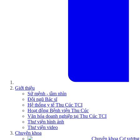
Giới thiệu
Sứ mệnh - tầm nhìn
Đội ngũ Bác sĩ
Hệ thống y tế Thu Cúc TCI
Hoạt động Bệnh viện Thu Cúc
Văn hóa doanh nghiệp tại Thu Cúc TCI
Thư viện hình ảnh
Thư viện video
Chuyên khoa
Chuyên khoa Cơ xương