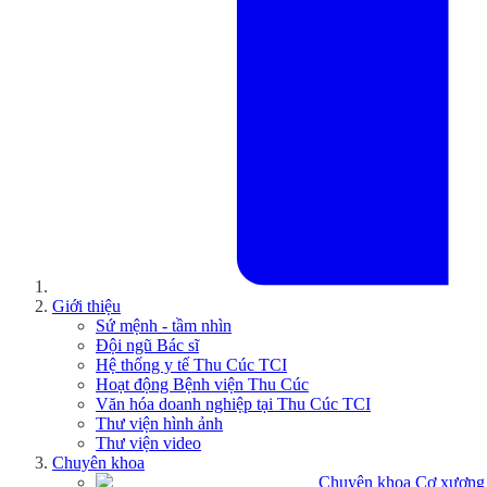
Giới thiệu
Sứ mệnh - tầm nhìn
Đội ngũ Bác sĩ
Hệ thống y tế Thu Cúc TCI
Hoạt động Bệnh viện Thu Cúc
Văn hóa doanh nghiệp tại Thu Cúc TCI
Thư viện hình ảnh
Thư viện video
Chuyên khoa
Chuyên khoa Cơ xương