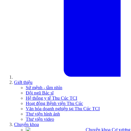
Giới thiệu
Sứ mệnh - tầm nhìn
Đội ngũ Bác sĩ
Hệ thống y tế Thu Cúc TCI
Hoạt động Bệnh viện Thu Cúc
Văn hóa doanh nghiệp tại Thu Cúc TCI
Thư viện hình ảnh
Thư viện video
Chuyên khoa
Chuyên khoa Cơ xương