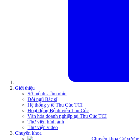
Giới thiệu
Sứ mệnh - tầm nhìn
Đội ngũ Bác sĩ
Hệ thống y tế Thu Cúc TCI
Hoạt động Bệnh viện Thu Cúc
Văn hóa doanh nghiệp tại Thu Cúc TCI
Thư viện hình ảnh
Thư viện video
Chuyên khoa
Chuyên khoa Cơ xương