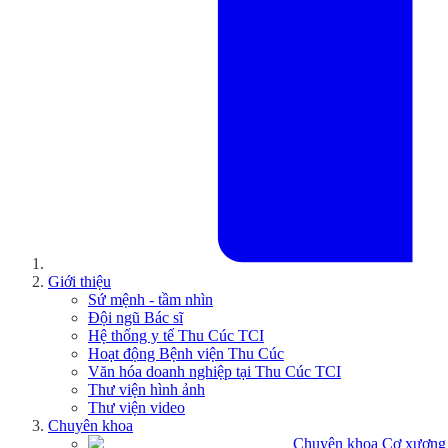
Giới thiệu
Sứ mệnh - tầm nhìn
Đội ngũ Bác sĩ
Hệ thống y tế Thu Cúc TCI
Hoạt động Bệnh viện Thu Cúc
Văn hóa doanh nghiệp tại Thu Cúc TCI
Thư viện hình ảnh
Thư viện video
Chuyên khoa
Chuyên khoa Cơ xương