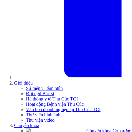
Giới thiệu
Sứ mệnh - tầm nhìn
Đội ngũ Bác sĩ
Hệ thống y tế Thu Cúc TCI
Hoạt động Bệnh viện Thu Cúc
Văn hóa doanh nghiệp tại Thu Cúc TCI
Thư viện hình ảnh
Thư viện video
Chuyên khoa
Chuyên khoa Cơ xương