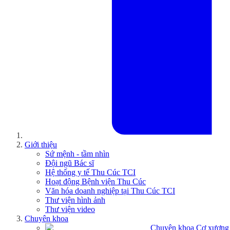
Giới thiệu
Sứ mệnh - tầm nhìn
Đội ngũ Bác sĩ
Hệ thống y tế Thu Cúc TCI
Hoạt động Bệnh viện Thu Cúc
Văn hóa doanh nghiệp tại Thu Cúc TCI
Thư viện hình ảnh
Thư viện video
Chuyên khoa
Chuyên khoa Cơ xương