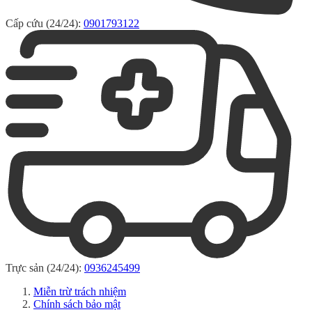
Cấp cứu (24/24):
0901793122
Trực sản (24/24):
0936245499
Miễn trừ trách nhiệm
Chính sách bảo mật