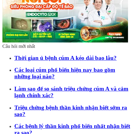
Câu hỏi mới nhất
Thời gian ủ bệnh cúm A kéo dài bao lâu?
Các loại cúm phổ biến hiện nay bao gồm
những loại nào?
Làm sao để so sánh triệu chứng cúm A và cảm
lạnh chính xác?
Triệu chứng bệnh thần kinh nhận biết sớm ra
sao?
Các bệnh lý thần kinh phổ biến nhất nhận biết
ra sao?