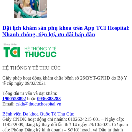
Đặt lịch khám sản phụ khoa trên App TCI Hospital:
Nhanh chóng, tiện lợi, ưu đãi hấp dẫn
HỆ THỐNG Y TẾ THU CÚC
Giấy phép hoạt động khám chữa bệnh số 26/BYT-GPHĐ do Bộ Y
tế cấp ngày 09/02/2021
Tổng đài tư vấn và đặt khám:
1900558892
hoặc
0936388288
Email:
cskh@thucuchospital.vn
Bệnh viện Đa khoa Quốc Tế Thu Cúc
Giấy CNĐK hoạt động chi nhánh: 0102624215-001 – Ngày cấp:
11/02/2009, đăng ký thay đổi lần thứ 14 ngày 29/10/2025. Cơ quan
cấp: Phòng Đăng ký kinh doanh – Sở Kế hoạch và Đầu tư thành