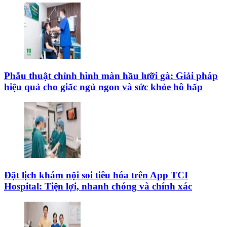
Phẫu thuật chỉnh hình màn hầu lưỡi gà: Giải pháp
hiệu quả cho giấc ngủ ngon và sức khỏe hô hấp
Đặt lịch khám nội soi tiêu hóa trên App TCI
Hospital: Tiện lợi, nhanh chóng và chính xác