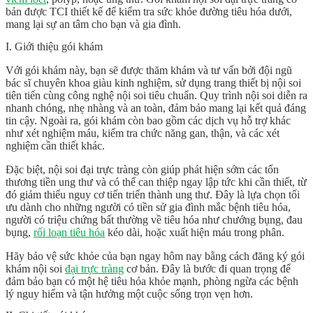
bản được TCI thiết kế để kiểm tra sức khỏe đường tiêu hóa dưới,
mang lại sự an tâm cho bạn và gia đình.
I. Giới thiệu gói khám
Với gói khám này, bạn sẽ được thăm khám và tư vấn bởi đội ngũ
bác sĩ chuyên khoa giàu kinh nghiệm, sử dụng trang thiết bị nội soi
tiên tiến cùng công nghệ nội soi tiêu chuẩn. Quy trình nội soi diễn ra
nhanh chóng, nhẹ nhàng và an toàn, đảm bảo mang lại kết quả đáng
tin cậy. Ngoài ra, gói khám còn bao gồm các dịch vụ hỗ trợ khác
như xét nghiệm máu, kiểm tra chức năng gan, thận, và các xét
nghiệm cần thiết khác.
Đặc biệt, nội soi đại trực tràng còn giúp phát hiện sớm các tổn
thương tiền ung thư và có thể can thiệp ngay lập tức khi cần thiết, từ
đó giảm thiểu nguy cơ tiến triển thành ung thư. Đây là lựa chọn tối
ưu dành cho những người có tiền sử gia đình mắc bệnh tiêu hóa,
người có triệu chứng bất thường về tiêu hóa như chướng bụng, đau
bụng,
rối loạn tiêu hóa
kéo dài, hoặc xuất hiện máu trong phân.
Hãy bảo vệ sức khỏe của bạn ngay hôm nay bằng cách đăng ký gói
khám nội soi
đại trực tràng
cơ bản. Đây là bước đi quan trọng để
đảm bảo bạn có một hệ tiêu hóa khỏe mạnh, phòng ngừa các bệnh
lý nguy hiểm và tận hưởng một cuộc sống trọn vẹn hơn.