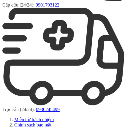
Cấp cứu (24/24):
0901793122
Trực sản (24/24):
0936245499
Miễn trừ trách nhiệm
Chính sách bảo mật